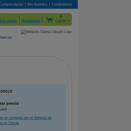
Compra rápida
Mis favoritos
Contáctenos
0
Carrito
nicio sesión
Registrarse
 marcas
050010
itar precio
sará
e en contacto con el Servicio de
n al Cliente