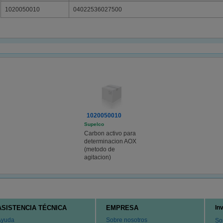
1020050010
04022536027500
1020050010
Supelco
Carbon activo para
determinacion AOX
(metodo de
agitacion)
ASISTENCIA TÉCNICA
EMPRESA
In
Ayuda
Sobre nosotros
So