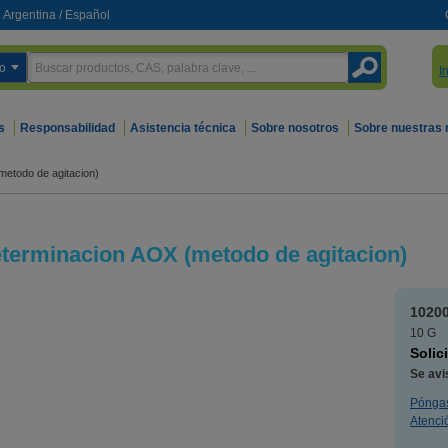
Argentina
/
Español
o
I
s
Responsabilidad
Asistencia técnica
Sobre nosotros
Sobre nuestras
metodo de agitacion)
eterminacion AOX (metodo de agitacion)
1020
10 G
Solic
Se avi
Póngas
Atenció