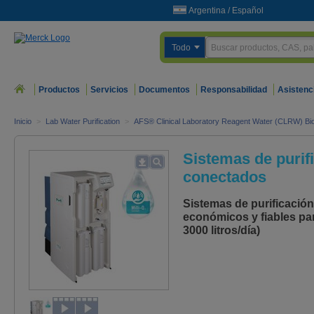
Argentina
/
Español
Todo
Productos
Servicios
Documentos
Responsabilidad
Asistenc
Inicio
>
Lab Water Purification
>
AFS® Clinical Laboratory Reagent Water (CLRW) Bi
Sistemas de purifi
conectados
Sistemas de purificació
económicos y fiables par
3000 litros/día)