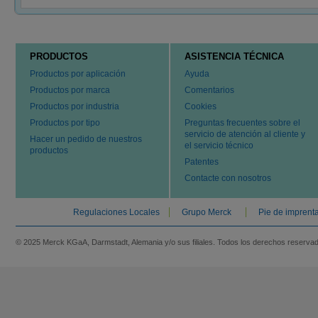
PRODUCTOS
ASISTENCIA TÉCNICA
Productos por aplicación
Ayuda
Productos por marca
Comentarios
Productos por industria
Cookies
Productos por tipo
Preguntas frecuentes sobre el
servicio de atención al cliente y
Hacer un pedido de nuestros
el servicio técnico
productos
Patentes
Contacte con nosotros
Regulaciones Locales
Grupo Merck
Pie de imprent
© 2025 Merck KGaA, Darmstadt, Alemania y/o sus filiales. Todos los derechos reserva