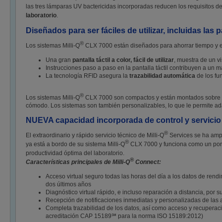
las tres lámparas UV bactericidas incorporadas reducen los requisitos d
laboratorio
.
Diseñados para ser fáciles de utilizar, incluidas las p
®
Los sistemas Milli-Q
CLX 7000 están diseñados para ahorrar tiempo y es
Una gran
pantalla táctil a color, fácil de utilizar
, muestra de un vi
Instrucciones paso a paso en la pantalla táctil contribuyen a un m
La tecnología RFID asegura la
trazabilidad automática
de los fu
®
Los sistemas Milli-Q
CLX 7000 son compactos y están montados sobre ru
cómodo. Los sistemas son también personalizables, lo que le permite ada
NUEVA capacidad incorporada de control y servicio té
®
El extraordinario y rápido servicio técnico de Milli-Q
Services se ha ampl
®
ya está a bordo de su sistema Milli-Q
CLX 7000 y funciona como un portal
productividad óptima del laboratorio.
®
Características principales de Milli-Q
Connect:
Acceso virtual seguro todas las horas del día a los datos de rend
dos últimos años
Diagnóstico virtual rápido, e incluso reparación a distancia, por 
Recepción de notificaciones inmediatas y personalizadas de las al
Completa trazabilidad de los datos, así como acceso y recuperación
acreditación CAP 15189℠ para la norma ISO 15189:2012)