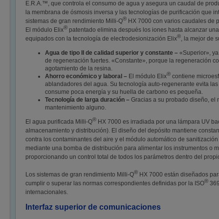
E.R.A.™, que controla el consumo de agua y asegura un caudal de produc
la membrana de ósmosis inversa y las tecnologías de purificación que i
®
sistemas de gran rendimiento Milli-Q
HX 7000 con varios caudales de pr
®
El módulo Elix
patentado elimina después los iones hasta alcanzar una r
®
equipados con la tecnología de electrodesionización Elix
, la mejor de 
Agua de tipo II de calidad superior y constante –
«Superior», ya
de regeneración fuertes. «Constante», porque la regeneración con
agotamiento de la resina.
®
Ahorro económico y laboral –
El módulo Elix
contiene microesf
ablandadores del agua. Su tecnología auto-regenerante evita las m
consume poca energía y su huella de carbono es pequeña.
Tecnología de larga duración –
Gracias a su probado diseño, el
mantenimiento alguno.
®
El agua purificada Milli-Q
HX 7000 es irradiada por una lámpara UV bac
almacenamiento y distribución). El diseño del depósito mantiene constant
contra los contaminantes del aire y el módulo automático de sanitización 
mediante una bomba de distribución para alimentar los instrumentos o me
proporcionando un control total de todos los parámetros dentro del propio
®
Los sistemas de gran rendimiento Milli-Q
HX 7000 están diseñados para p
®
cumplir o superar las normas correspondientes definidas por la ISO
369
internacionales.
Interfaz superior de comunicaciones