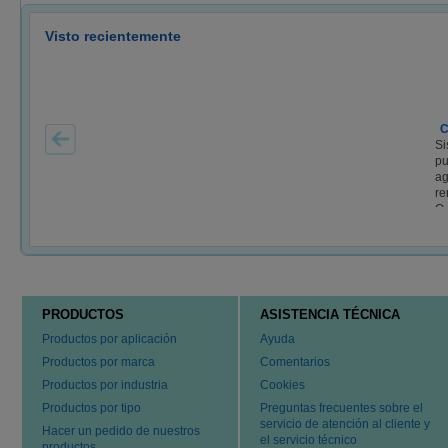
Visto recientemente
C
Si
pu
ag
re
Q..
PRODUCTOS
ASISTENCIA TÉCNICA
Productos por aplicación
Ayuda
Productos por marca
Comentarios
Productos por industria
Cookies
Productos por tipo
Preguntas frecuentes sobre el
servicio de atención al cliente y
Hacer un pedido de nuestros
el servicio técnico
productos