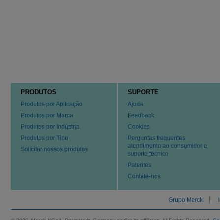
PRODUTOS
SUPORTE
Produtos por Aplicação
Ajuda
Produtos por Marca
Feedback
Produtos por Indústria
Cookies
Produtos por Tipo
Perguntas frequentes
atendimento ao consumidor e
Solicitar nossos produtos
suporte técnico
Patentes
Contate-nos
Grupo Merck