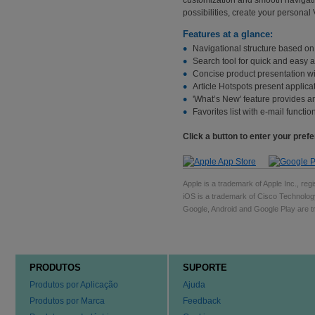
possibilities, create your personal
Features at a glance:
Navigational structure based o
Search tool for quick and easy 
Concise product presentation wi
Article Hotspots present applica
'What’s New' feature provides a
Favorites list with e-mail functi
Click a button to enter your pref
Apple is a trademark of Apple Inc., regi
iOS is a trademark of Cisco Technology
Google, Android and Google Play are tr
PRODUTOS
SUPORTE
Produtos por Aplicação
Ajuda
Produtos por Marca
Feedback