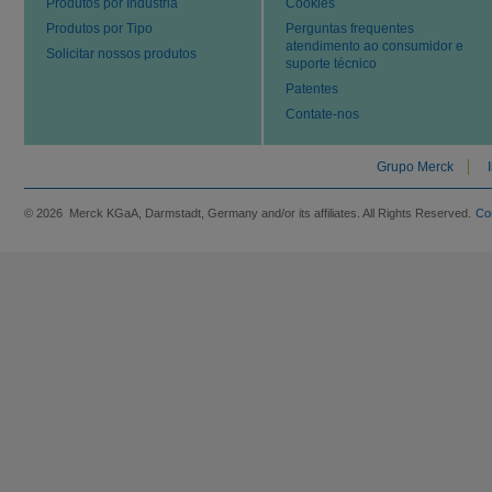
Produtos por Indústria
Cookies
Produtos por Tipo
Perguntas frequentes
atendimento ao consumidor e
Solicitar nossos produtos
suporte técnico
Patentes
Contate-nos
Grupo Merck
© 2026 Merck KGaA, Darmstadt, Germany and/or its affiliates. All Rights Reserved.
Co