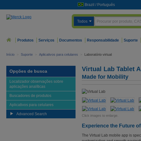
Brazil
/
Português
Todos
Produtos
Serviços
Documentos
Responsabilidade
Suporte
Início
>
Suporte
>
Aplicativos para celulares
>
Laboratório virtual
Virtual Lab Tablet 
Opções de busca
Made for Mobility
Localizador observações sobre
aplicações analíticas
Buscadores de produtos
Aplicativos para celulares
Advanced Search
Click images to enlarge.
Experience the Future o
The Virtual Lab mobile app is speci
customization and smooth navigati