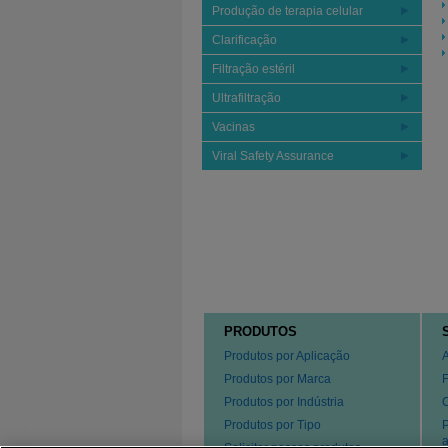
Produção de terapia celular
Clarificação
Filtração estéril
Ultrafiltração
Vacinas
Viral Safety Assurance
PRODUTOS
Produtos por Aplicação
Produtos por Marca
Produtos por Indústria
Produtos por Tipo
P
a