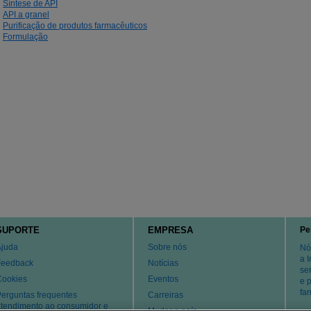
Síntese de API
API a granel
Purificação de produtos farmacêuticos
Formulação
SUPORTE
EMPRESA
Pe
Ajuda
Sobre nós
Nó
a 
Feedback
Notícias
se
Cookies
Eventos
e 
fa
erguntas frequentes
Carreiras
tendimento ao consumidor e