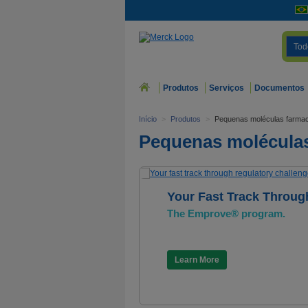
Tod
Produtos
Serviços
Documentos
Início
>
Produtos
>
Pequenas moléculas farmac
Pequenas moléculas
Your Fast Track Throug
The Emprove® program.
Learn More