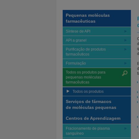
Pequenas moléculas
farmacêuticas
Síntese de API
O
API a granel
d
q
Purificação de produtos
d
farmacêuticos
Formulação
d
Todos os produtos para
f
pequenas moléculas
farmacêuticas
Todos os produtos
Serviços de fármacos
de moléculas pequenas
Centros de Aprendizagem
Fracionamento de plasma
sanguíneo