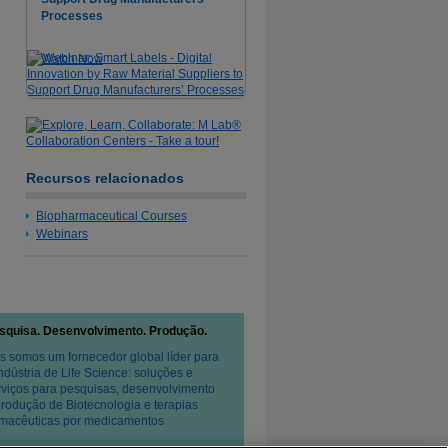
Processes
Watch Now
Recursos relacionados
Biopharmaceutical Courses
Webinars
squisa. Desenvolvimento. Produção.
s somos um fornecedor global líder para
Indústria de Life Science: soluções e
rviços para pesquisas, desenvolvimento
produção de Biotecnologia e terapias
rmacêuticas por medicamentos