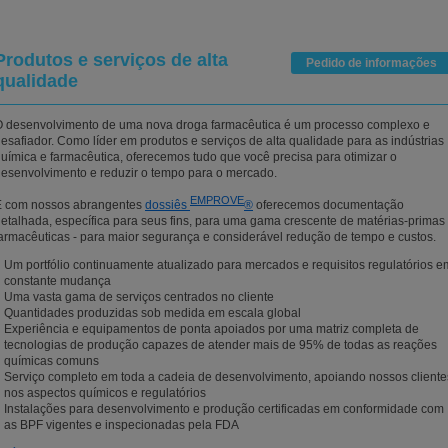
Produtos e serviços de alta
Pedido de informações
qualidade
 desenvolvimento de uma nova droga farmacêutica é um processo complexo e
esafiador. Como líder em produtos e serviços de alta qualidade para as indústrias
uímica e farmacêutica, oferecemos tudo que você precisa para otimizar o
esenvolvimento e reduzir o tempo para o mercado.
EMPROVE
E com nossos abrangentes
dossiês
®
oferecemos documentação
etalhada, específica para seus fins, para uma gama crescente de matérias-primas
armacêuticas - para maior segurança e considerável redução de tempo e custos.
Um portfólio continuamente atualizado para mercados e requisitos regulatórios e
constante mudança
Uma vasta gama de serviços centrados no cliente
Quantidades produzidas sob medida em escala global
Experiência e equipamentos de ponta apoiados por uma matriz completa de
tecnologias de produção capazes de atender mais de 95% de todas as reações
químicas comuns
Serviço completo em toda a cadeia de desenvolvimento, apoiando nossos cliente
nos aspectos químicos e regulatórios
Instalações para desenvolvimento e produção certificadas em conformidade com
as BPF vigentes e inspecionadas pela FDA