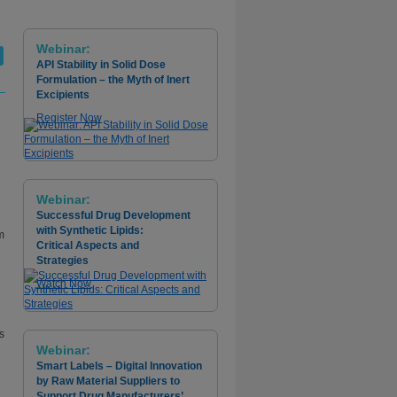
Webinar:
API Stability in Solid Dose
Formulation – the Myth of Inert
Excipients
Register Now
Webinar:
Successful Drug Development
with Synthetic Lipids:
m
Critical Aspects and
Strategies
Watch Now
s
Webinar:
Smart Labels – Digital Innovation
by Raw Material Suppliers to
Support Drug Manufacturers’