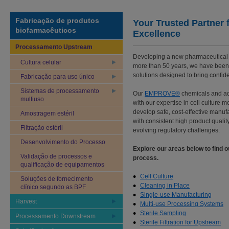
Fabricação de produtos
Your Trusted Partner 
biofarmacêuticos
Excellence
Processamento Upstream
Developing a new pharmaceutical 
Cultura celular
more than 50 years, we have been y
solutions designed to bring confid
Fabricação para uso único
Sistemas de processamento
Our
EMPROVE®
chemicals and a
multiuso
with our expertise in cell culture
develop safe, cost-effective manuf
Amostragem estéril
with consistent high product qualit
Filtração estéril
evolving regulatory challenges.
Desenvolvimento do Processo
Explore our areas below to find 
Validação de processos e
process.
qualificação de equipamentos
Cell Culture
Soluções de fornecimento
Cleaning in Place
clínico segundo as BPF
Single-use Manufacturing
Harvest
Multi-use Processing Systems
Sterile Sampling
Processamento Downstream
Sterile Filtration for Upstream