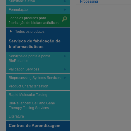
Substância ativa
Processing
Formulação
Todos os produtos para
fabricação de biofarmacêuticos
Todos os produtos
Serviços de fabricação de
biofarmacêuticos
Serviços de ponta a ponta
BioReliance
Validation Services
Bioprocessing Systems Services
Product Characterization
Rapid Molecular Testing
BioReliance® Cell and Gene
Therapy Testing Services
Literatura
Centros de Aprendizagem