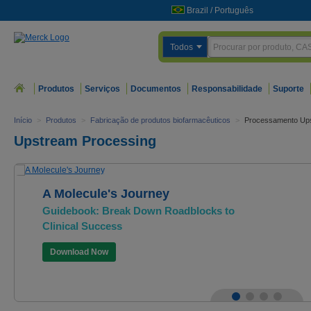
Brazil
/
Português
Todos
Produtos
Serviços
Documentos
Responsabilidade
Suporte
Início
>
Produtos
>
Fabricação de produtos biofarmacêuticos
>
Processamento Up
Upstream Processing
A Molecule's Journey
Guidebook: Break Down Roadblocks to
Clinical Success
Download Now