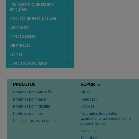
Fracionamento de plasma
sanguíneo
Produção de terapia celular
Clarificação
Filtração estéril
Ultrafiltração
Vacinas
Viral Safety Assurance
PRODUTOS
SUPORTE
Produtos por Aplicação
Ajuda
Produtos por Marca
Feedback
Produtos por Indústria
Cookies
Produtos por Tipo
Perguntas frequentes
atendimento ao consumidor e
Solicitar nossos produtos
suporte técnico
Patentes
Contate-nos