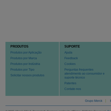
PRODUTOS
SUPORTE
Produtos por Aplicação
Ajuda
Produtos por Marca
Feedback
Produtos por Indústria
Cookies
Produtos por Tipo
Perguntas frequentes
atendimento ao consumidor e
Solicitar nossos produtos
suporte técnico
Patentes
Contate-nos
Grupo Merck