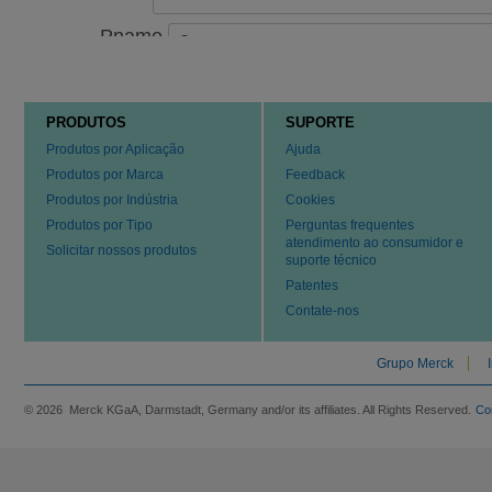
PRODUTOS
SUPORTE
Produtos por Aplicação
Ajuda
Produtos por Marca
Feedback
Produtos por Indústria
Cookies
Produtos por Tipo
Perguntas frequentes
atendimento ao consumidor e
Solicitar nossos produtos
suporte técnico
Patentes
Contate-nos
Grupo Merck
© 2026 Merck KGaA, Darmstadt, Germany and/or its affiliates. All Rights Reserved.
Co