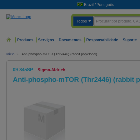
Brazil
/
Português
Todos
Produtos
Serviços
Documentos
Responsabilidade
Suporte
Início
>
Anti-phospho-mTOR (Thr2446) (rabbit polyclonal)
09-345SP
Sigma-Aldrich
Anti-phospho-mTOR (Thr2446) (rabbit p