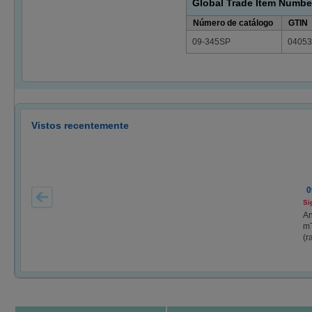
Global Trade Item Numbe
Número de catálogo
GTIN
09-345SP
04053
Vistos recentemente
0
Si
An
mT
(r