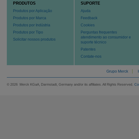
PRODUTOS
SUPORTE
Produtos por Aplicação
Ajuda
Produtos por Marca
Feedback
Produtos por Indústria
Cookies
Produtos por Tipo
Perguntas frequentes
atendimento ao consumidor e
Solicitar nossos produtos
suporte técnico
Patentes
Contate-nos
Grupo Merck
© 2026 Merck KGaA, Darmstadt, Germany and/or its affiliates. All Rights Reserved.
Co