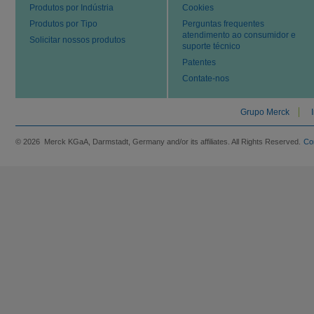
Produtos por Indústria
Cookies
Produtos por Tipo
Perguntas frequentes
atendimento ao consumidor e
Solicitar nossos produtos
suporte técnico
Patentes
Contate-nos
Grupo Merck
© 2026 Merck KGaA, Darmstadt, Germany and/or its affiliates. All Rights Reserved.
Co