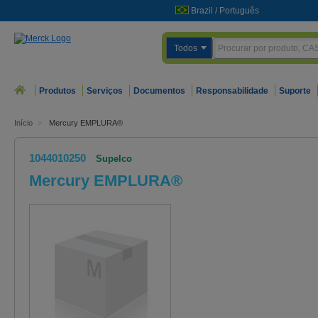
Brazil
/
Português
Todos
Produtos
Serviços
Documentos
Responsabilidade
Suporte
Início
>
Mercury EMPLURA®
1044010250
Supelco
Mercury EMPLURA®