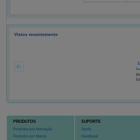
Vistos recentemente
1
Su
Me
E
PRODUTOS
SUPORTE
Produtos por Aplicação
Ajuda
Produtos por Marca
Feedback