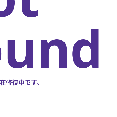
oun
在修復中です。