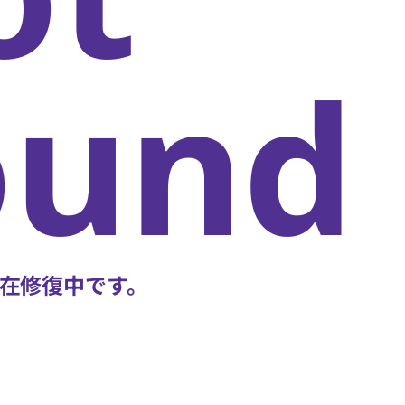
oun
在修復中です。