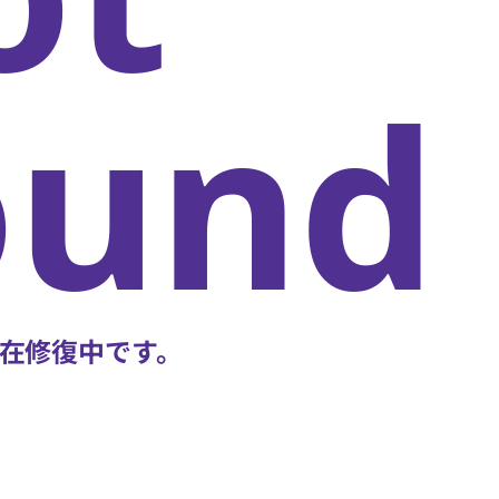
oun
在修復中です。