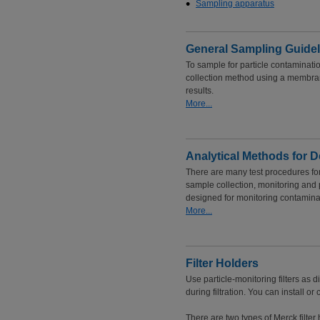
Sampling apparatus
General Sampling Guidel
To sample for particle contaminati
collection method using a membran
results.
More...
Analytical Methods for D
There are many test procedures fo
sample collection, monitoring and
designed for monitoring contaminan
More...
Filter Holders
Use particle-monitoring filters as d
during filtration. You can install or
There are two types of Merck filter