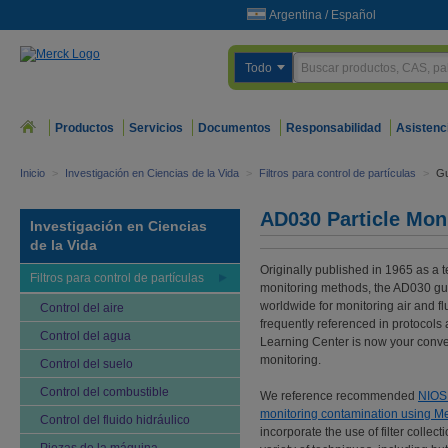
Argentina
/
Español
Todo
Productos
Servicios
Documentos
Responsabilidad
Asistenc
Inicio
>
Investigación en Ciencias de la Vida
>
Filtros para control de partículas
>
Gu
AD030 Particle Mon
Investigación en Ciencias
de la Vida
Originally published in 1965 as a t
Filtros para control de partículas
monitoring methods, the AD030 gu
worldwide for monitoring air and f
Control del aire
frequently referenced in protocols
Control del agua
Learning Center is now your conven
monitoring.
Control del suelo
Control del combustible
We reference recommended
NIOS
monitoring contamination using Mer
Control del fluido hidráulico
incorporate the use of filter collect