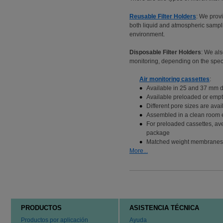
Reusable Filter Holders
: We provi
both liquid and atmospheric samp
environment.
Disposable Filter Holders
: We als
monitoring, depending on the spec
Air monitoring cassettes
:
Available in 25 and 37 mm di
Available preloaded or emp
Different pore sizes are ava
Assembled in a clean room 
For preloaded cassettes, av
package
Matched weight membranes eli
More...
PRODUCTOS
ASISTENCIA TÉCNICA
Productos por aplicación
Ayuda