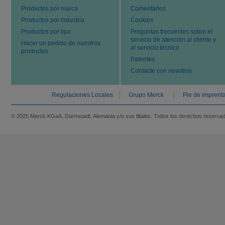
Productos por marca
Comentarios
Productos por industria
Cookies
Productos por tipo
Preguntas frecuentes sobre el
servicio de atención al cliente y
Hacer un pedido de nuestros
el servicio técnico
productos
Patentes
Contacte con nosotros
Regulaciones Locales
Grupo Merck
Pie de imprent
© 2025 Merck KGaA, Darmstadt, Alemania y/o sus filiales. Todos los derechos reserva