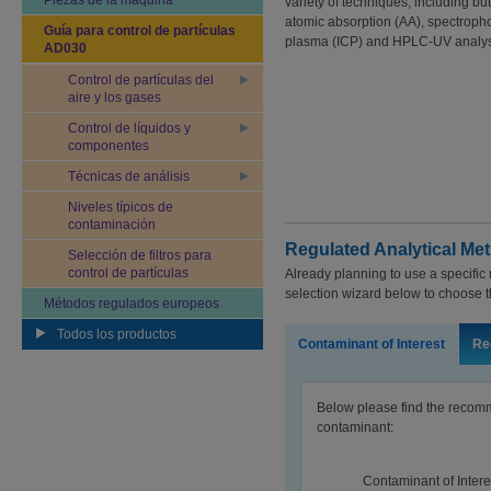
Piezas de la máquina
variety of techniques, including but 
atomic absorption (AA), spectropho
Guía para control de partículas
plasma (ICP) and HPLC-UV analys
AD030
Control de partículas del
aire y los gases
Control de líquidos y
componentes
Técnicas de análisis
Niveles típicos de
contaminación
Regulated Analytical Met
Selección de filtros para
control de partículas
Already planning to use a specific 
selection wizard below to choose th
Métodos regulados europeos
Todos los productos
Contaminant of Interest
Re
Below please find the reco
contaminant:
Contaminant of Inter