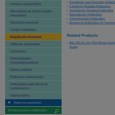
Endothelin and Receptor Antibo
Factores neurotróficos
Calcitonin Related Antibodies
Angiotensin Related Antibodies
Marcadores de células madre
Neurotensin Antibodies
neuronales
Chromogranin Antibodies
Desarrollo neuronal
Browse All Antibodies for Horm
Control metabólico
Related Products
Regulación hormonal
MILLIPLEX
Rat Stress Horm
MAP
Sistemas sensoriales
Assay
Circadiano
Enfermedades
neurodegenerativas
Estrés oxidativo
Disfunción mitocondrial
Anticuerpos específicos de
conformación
OptoGenética
Todos los productos
All Neuroscience Antibodies