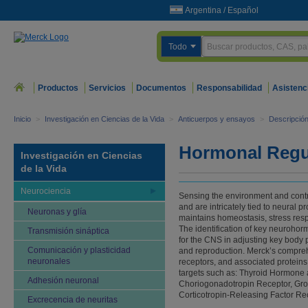
Argentina
/
Español
Todo
Productos
Servicios
Documentos
Responsabilidad
Asistenc
Inicio
>
Investigación en Ciencias de la Vida
>
Anticuerpos y ensayos
>
Descripción
Hormonal Regu
Investigación en Ciencias
de la Vida
Neurociencia
Sensing the environment and contr
and are intricately tied to neural 
Neuronas y glía
maintains homeostasis, stress resp
The identification of key neuroho
Transmisión sináptica
for the CNS in adjusting key body
Comunicación y plasticidad
and reproduction. Merck’s comprehe
neuronales
receptors, and associated proteins
targets such as: Thyroid Hormone
Adhesión neuronal
Choriogonadotropin Receptor, Gr
Corticotropin-Releasing Factor Re
Excrecencia de neuritas