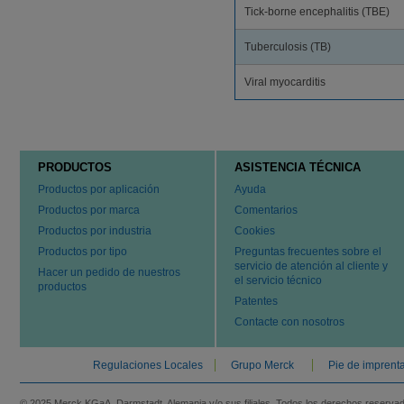
Tick-borne encephalitis (TBE)
Tuberculosis (TB)
Viral myocarditis
PRODUCTOS
ASISTENCIA TÉCNICA
Productos por aplicación
Ayuda
Productos por marca
Comentarios
Productos por industria
Cookies
Productos por tipo
Preguntas frecuentes sobre el
servicio de atención al cliente y
Hacer un pedido de nuestros
el servicio técnico
productos
Patentes
Contacte con nosotros
Regulaciones Locales
Grupo Merck
Pie de imprent
© 2025 Merck KGaA, Darmstadt, Alemania y/o sus filiales. Todos los derechos reserva