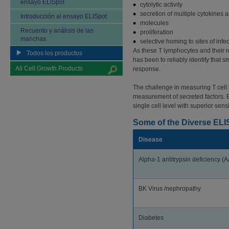
ensayo ELISpot
cytolytic activity
secretion of multiple cytokines a
Introducción al ensayo ELISpot
molecules
Recuento y análisis de las
proliferation
manchas
selective homing to sites of infe
As these T lymphocytes and their r
Todos los productos
has been to reliably identify that s
All Cell Growth Products
response.
The challenge in measuring T cell 
measurement of secreted factors. EL
single cell level with superior sensi
Some of the Diverse ELI
Disease
Alpha-1 antitrypsin deficiency (A
BK Virus /nephropathy
Diabetes