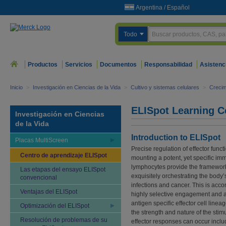
Argentina
/
Español
Todo
Productos
Servicios
Documentos
Responsabilidad
Asistenc
Inicio
>
Investigación en Ciencias de la Vida
>
Cultivo y sistemas celulares
>
Crecim
ELISpot Learning C
Investigación en Ciencias
de la Vida
Introduction to ELISpot
Placas MultiScreen
Precise regulation of effector functio
Centro de aprendizaje ELISpot
mounting a potent, yet specific i
lymphocytes provide the framework 
Las etapas del ensayo ELISpot
exquisitely orchestrating the body
convencional
infections and cancer. This is acc
Ventajas del ELISpot
highly selective engagement and ac
antigen specific effector cell line
Optimización del ELISpot
the strength and nature of the stimu
Resolución de problemas de su
effector responses can occur inclu