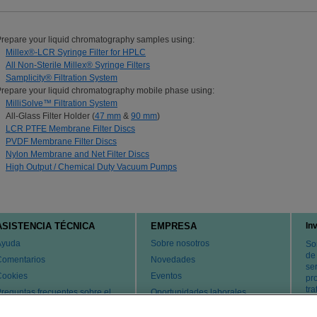
repare your liquid chromatography samples using:
Millex®-LCR Syringe Filter for HPLC
All Non-Sterile Millex® Syringe Filters
Samplicity® Filtration System
repare your liquid chromatography mobile phase using:
MilliSolve™ Filtration System
All-Glass Filter Holder (
47 mm
&
90 mm
)
LCR PTFE Membrane Filter Discs
PVDF Membrane Filter Discs
Nylon Membrane and Net Filter Discs
High Output / Chemical Duty Vacuum Pumps
ASISTENCIA TÉCNICA
EMPRESA
In
Ayuda
Sobre nosotros
So
de
Comentarios
Novedades
ser
Cookies
Eventos
pr
tr
reguntas frecuentes sobre el
Oportunidades laborales
ervicio de atención al cliente y
Cambiar país
l servicio técnico