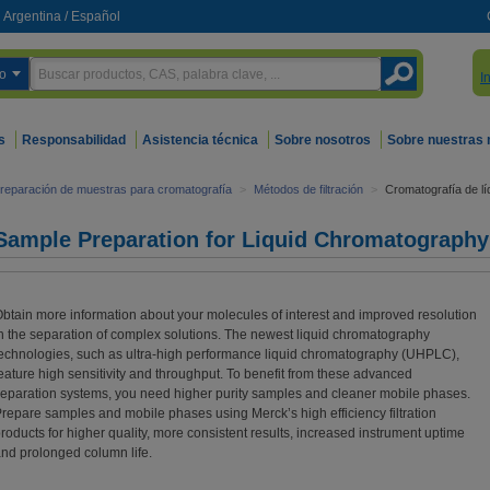
Argentina
/
Español
o
I
s
Responsabilidad
Asistencia técnica
Sobre nosotros
Sobre nuestras
reparación de muestras para cromatografía
>
Métodos de filtración
>
Cromatografía de lí
Sample Preparation for Liquid Chromatography
btain more information about your molecules of interest and improved resolution
n the separation of complex solutions. The newest liquid chromatography
echnologies, such as ultra-high performance liquid chromatography (UHPLC),
eature high sensitivity and throughput. To benefit from these advanced
eparation systems, you need higher purity samples and cleaner mobile phases.
repare samples and mobile phases using Merck’s high efficiency filtration
roducts for higher quality, more consistent results, increased instrument uptime
nd prolonged column life.