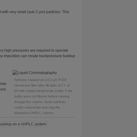
th very small (sub-2 μm) particles. This
ry high pressures are required to operate
y impurities can create backpressure buildup
Particles trapped on a 0.2 μm PVDF
bile
membrane filter after filtration of 2 L of
lure.
50 mM sodium bicarbonate buffer. If the
buffer were not filtered before running
through the column, these particles
could contaminate and clog the
expensive UHPLC column.