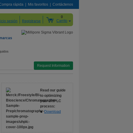
Compra rápida
Mis favoritos
Contáctenos
0
Carrito
nicio sesión
Registrarse
 marcas
quidos
Request Information
Read our guide
to optimizing
your UHPLC
process:
Download