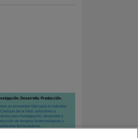
vestigación. Desarrollo. Producción.
mos un proveedor líder para la industria
 Ciencias de la Vida: soluciones y
vicios para investigación, desarrollo y
oducción de terapias biotecnológicas y
atamientos farmacéuticos.