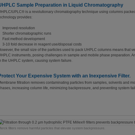
UHPLC Sample Preparation in Liquid Chromatography
HPLC/UPLC® is a revolutionary chromatography technique using columns packed wi
echnology provides:
Improved resolution
Shorter chromatographic runs
Fast method development
3-10 fold decrease in reagent use/disposal costs
owever, the small size of the particles used to pack UHPLC columns means that ve
HPLC instruments, posing challenges in sample and mobile phase preparation. An
n the UHPLC system, causing system failure.
Protect Your Expensive System with an Inexpensive Filter.
embrane filtration removes contaminating particles from samples, solvents and mo
hases, increasing column life, minimizing backpressure, and preventing system fai
erck filters remove harmful particles that elevate system backpressure.