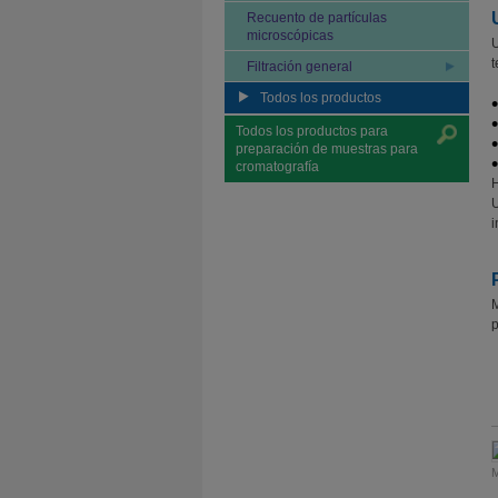
Recuento de partí­culas
microscópicas
U
t
Filtración general
Todos los productos
Todos los productos para
preparación de muestras para
cromatografía
H
U
i
M
p
M