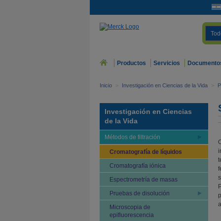
Tod
Productos
Servicios
Documento
Inicio
>
Investigación en Ciencias de la Vida
>
P
Investigación en Ciencias
de la Vida
Métodos de filtración
O
i
Cromatografía de líquidos
t
Cromatografía iónica
f
s
Espectrometría de masas
P
Pruebas de disolución
p
a
Microscopia de
epifluorescencia