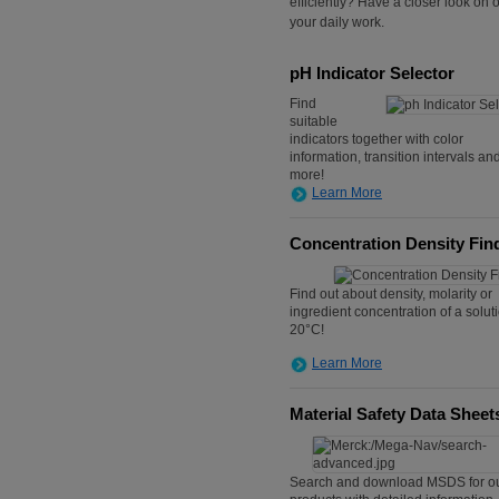
efficiently? Have a closer look on 
your daily work.
pH Indicator Selector
Find
suitable
indicators together with color
information, transition intervals an
more!
Learn More
Concentration Density Fin
Find out about density, molarity or
ingredient concentration of a soluti
20°C!
Learn More
Material Safety Data Sheet
Search and download MSDS for o