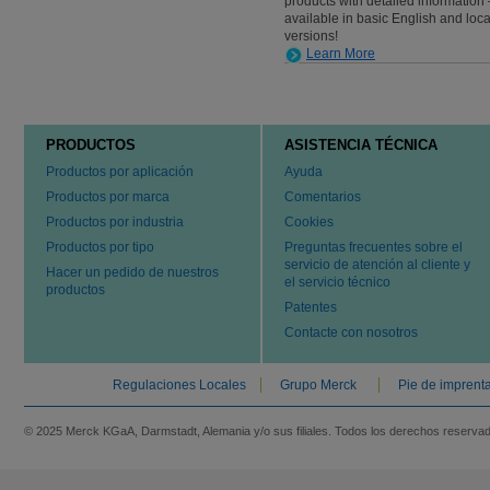
products with detailed information 
available in basic English and loc
versions!
Learn More
PRODUCTOS
ASISTENCIA TÉCNICA
Productos por aplicación
Ayuda
Productos por marca
Comentarios
Productos por industria
Cookies
Productos por tipo
Preguntas frecuentes sobre el
servicio de atención al cliente y
Hacer un pedido de nuestros
el servicio técnico
productos
Patentes
Contacte con nosotros
Regulaciones Locales
Grupo Merck
Pie de imprent
© 2025 Merck KGaA, Darmstadt, Alemania y/o sus filiales. Todos los derechos reserva