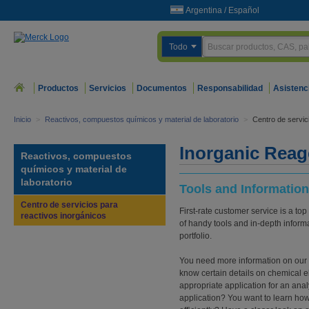
Argentina
/
Español
Todo
Productos
Servicios
Documentos
Responsabilidad
Asistenc
Inicio
>
Reactivos, compuestos químicos y material de laboratorio
>
Centro de servic
Inorganic Reag
Reactivos, compuestos
químicos y material de
laboratorio
Tools and Information
Centro de servicios para
First-rate customer service is a top
reactivos inorgánicos
of handy tools and in-depth inform
portfolio.
You need more information on our 
know certain details on chemical 
appropriate application for an anal
application? You want to learn ho