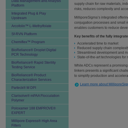
Data Management and Analysis
supply chain for raw materials, indu
Platform
risks, reduces complexity and acce
Integrated Plug & Play
MilliporeSigma’s integrated offer
Upstream
conjugation processes and small mo
Arcofolin™ L-Methylfolate
enables customers to reduce deve
Sf-RVN Platform
Key benefits of the fully integrat
Chemiflex™ Program
Accelerated time to market
Reduced supply chain complexit
BioReliance® Droplet Digital
Streamlined development and m
PCR Technology
State-of-the-art technologies fo
BioReliance® Rapid Sterility
While ADCs represent a promising 
Testing Service
linkers presents a significant cha
BioReliance® Product
to simplify production and acceler
Characterization Services
Learn more about MilliporeSig
Parteck® M DPI
Clarisolve® mPAA Flocculation
Polymer
Poloxamer 188 EMPROVE®
EXPERT
Millipore Express® High Area
Filters