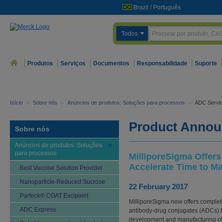
Brazil
/
Português
Todos
Produtos
Serviços
Documentos
Responsabilidade
Suporte
Início
>
Sobre nós
>
Anúncios de produtos: Soluções para processos
>
ADC Servi
Product Annou
Sobre nós
Anúncios de produtos: Soluções
para processos
MilliporeSigma Offers
Accelerate Time to Ma
Best Vaccine Solution Provider
Nanoparticle-Reduced Sucrose
22 February 2017
Parteck® COAT Excipient
MilliporeSigma now offers complete
ADC Express
antibody-drug conjugates (ADCs) f
development and manufacturing of 