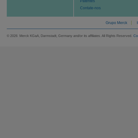
Patentes
Contate-nos
Grupo Merck
© 2026 Merck KGaA, Darmstadt, Germany and/or its affiliates. All Rights Reserved.
Co