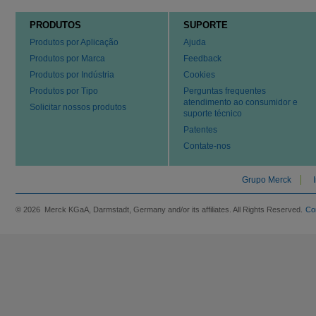
PRODUTOS
SUPORTE
Produtos por Aplicação
Ajuda
Produtos por Marca
Feedback
Produtos por Indústria
Cookies
Produtos por Tipo
Perguntas frequentes
atendimento ao consumidor e
Solicitar nossos produtos
suporte técnico
Patentes
Contate-nos
Grupo Merck
© 2026 Merck KGaA, Darmstadt, Germany and/or its affiliates. All Rights Reserved.
Co