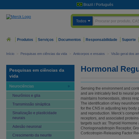
Brazil
/
Português
Todos
Produtos
Serviços
Documentos
Responsabilidade
Suporte
Início
>
Pesquisas em ciências da vida
>
Anticorpos e ensaios
>
Visão geral dos an
Hormonal Regu
Pesquisas em ciências da
vida
Neurociências
Sensing the environment and contr
and are intricately tied to neural 
Neurônios e glia
maintains homeostasis, stress resp
The identification of key neuroho
Transmissão sináptica
for the CNS in adjusting key body
Sinalização e plasticidade
and reproduction. Merck’s comprehe
neurais
receptors, and associated proteins
targets such as: Thyroid Hormone
Adesão neuronal
Choriogonadotropin Receptor, Gr
Corticotropin-Releasing Factor Re
Crescimento da neurite