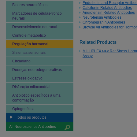
Endothelin and Receptor Antibo
Fatores neurotróficos
Calcitonin Related Antibodies
Angiotensin Related Antibodies
Marcadores de células-tronco
Neurotensin Antibodies
neurais
Chromogranin Antibodies
Desenvolvimento neuronal
Browse All Antibodies for Horm
Controle metabólico
Related Products
Regulação hormonal
MILLIPLEX
Rat Stress Horm
MAP
Sistemas sensoriais
Assay
Circadiano
Doenças neurodegenerativas
Estresse oxidativo
Disfunção mitocondrial
Antibiótico específicos a uma
conformação
Optogenética
Todos os produtos
All Neuroscience Antibodies