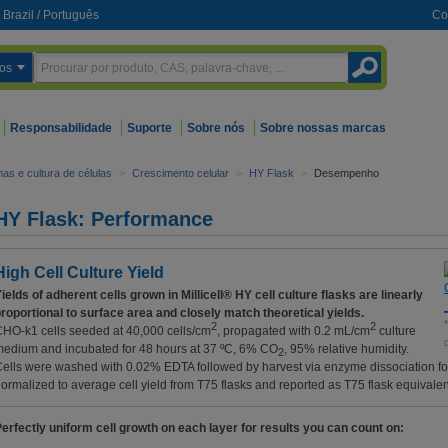
Brazil
/
Português
Co
os
Responsabilidade
Suporte
Sobre nós
Sobre nossas marcas
as e cultura de células
>
Crescimento celular
>
HY Flask
>
Desempenho
HY Flask: Performance
High Cell Culture Yield
ields of adherent cells grown in Millicell® HY cell culture flasks are linearly
roportional to surface area and closely match theoretical yields.
2
2
HO-k1 cells seeded at 40,000 cells/cm
, propagated with 0.2 mL/cm
culture
edium and incubated for 48 hours at 37 ºC, 6% CO
, 95% relative humidity.
2
ells were washed with 0.02% EDTA followed by harvest via enzyme dissociation for
ormalized to average cell yield from T75 flasks and reported as T75 flask equivalen
erfectly uniform cell growth on each layer for results you can count on: