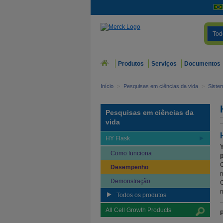
Tod
Produtos
Serviços
Documentos
Início
>
Pesquisas em ciências da vida
>
Sistem
Pesquisas em ciências da
vida
HY Flask
Y
Como funciona
p
C
Desempenho
m
Demonstração
C
n
Todos os produtos
All Cell Growth Products
P