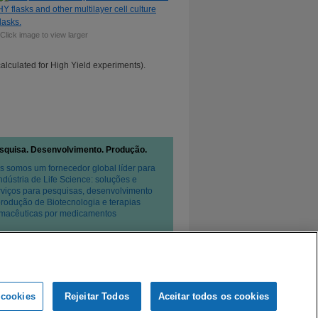
*Click image to view larger
 (calculated for High Yield experiments).
squisa. Desenvolvimento. Produção.
s somos um fornecedor global líder para
Indústria de Life Science: soluções e
rviços para pesquisas, desenvolvimento
produção de Biotecnologia e terapias
rmacêuticas por medicamentos
 cookies
Rejeitar Todos
Aceitar todos os cookies
 privacidade
Condições de venda