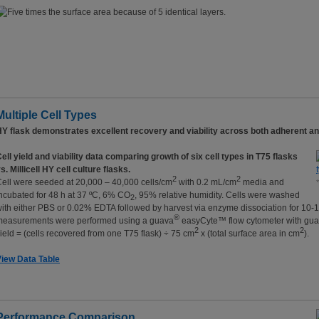
Multiple Cell Types
Y flask demonstrates excellent recovery and viability across both adherent an
ell yield and viability data comparing growth of six cell types in T75 flasks
s. Millicell HY cell culture flasks.
2
2
ell were seeded at 20,000 – 40,000 cells/cm
with 0.2 mL/cm
media and
ncubated for 48 h at 37 ºC, 6% CO
, 95% relative humidity. Cells were washed
2
ith either PBS or 0.02% EDTA followed by harvest via enzyme dissociation for 10-15 
®
measurements were performed using a guava
easyCyte™ flow cytometer with gu
2
2
ield = (cells recovered from one T75 flask) ÷ 75 cm
x (total surface area in cm
).
iew Data Table
Performance Comparison