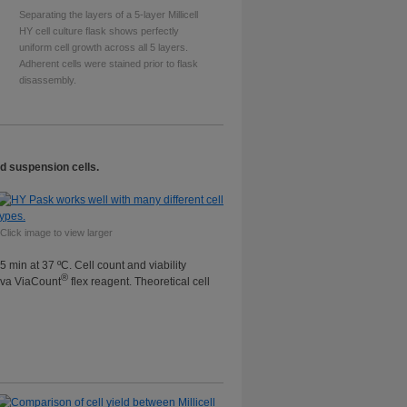
Separating the layers of a 5-layer Millicell
HY cell culture flask shows perfectly
uniform cell growth across all 5 layers.
Adherent cells were stained prior to flask
disassembly.
d suspension cells.
*Click image to view larger
min at 37 ºC. Cell count and viability
®
ava ViaCount
flex reagent. Theoretical cell