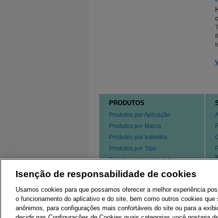
H
c
T
f
f
V
PRODUTOS
Produtos por Aplicação
Produtos por Marca
Produtos por Indústria
Produtos por Tipo
P
a
Solicitar nossos produtos
s
Isenção de responsabilidade de cookies
P
Usamos cookies para que possamos oferecer a melhor experiência possív
o funcionamento do aplicativo e do site, bem como outros cookies que s
anônimos, para configurações mais confortáveis ​​do site ou para a exib
decidir nas Configurações de Cookies quais categorias você gostaria d