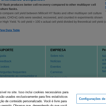
Y flask produces better cell recovery compared to other multilayer cell
ulture flasks.
o compare cell yield between Millicell HY flasks and other multilayer cell culture
lasks, CHO-k1 cells were seeded, recovered, and counted in experiments shown
or High Yield. % cell yield = 100 x actual cell yield divided by theoretical cell yield
iew Data Table
SUPORTE
EMPRESA
Pe
Ajuda
Sobre nós
Nó
a 
Feedback
Notícias
se
Cookies
Eventos
e 
fa
erguntas frequentes
Carreiras
tendimento ao consumidor e
Mudar o país
uporte técnico
atentes
Contate-nos
el no site. Isso inclui cookies necessários para
ão usados ​​exclusivamente para fins estatísticos
Configurações de
ição de conteúdo personalizado. Você é livre para
Grupo Merck
Imprint
Termos de uso
Declaração de
e permitir. Observe que, dependendo do que você