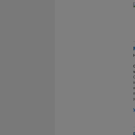
H
C
v
C
i
w
y
V