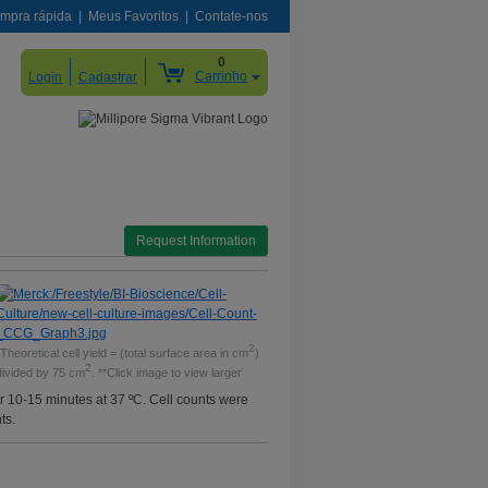
mpra rápida
Meus Favoritos
Contate-nos
0
Carrinho
Login
Cadastrar
Request Information
2
*Theoretical cell yield = (total surface area in cm
)
2
divided by 75 cm
. **Click image to view larger
 10-15 minutes at 37 ºC. Cell counts were
ts.