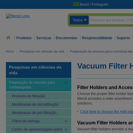
Brazil
/
Português
Todos
Produtos
Serviços
Documentos
Responsabilidade
Suporte
Início
>
Pesquisas em ciências da vida
>
Preparação de amostra para cromatografia
Vacuum Filter 
Pesquisas em ciências da
vida
Preparação de amostra para
Filter Holders and Acces
cromatografia
Choose the proper filter holder ba
Produtos de filtração
Merck provides a wide assortment o
solutions.
Membranas de microfiltração
Click here to choose the right p
Membranas de pré-filtração
Filtros de seringa
Vacuum Filter Holders a
Vacuum filter holders provide a reu
Centro de aprendizagem sobre