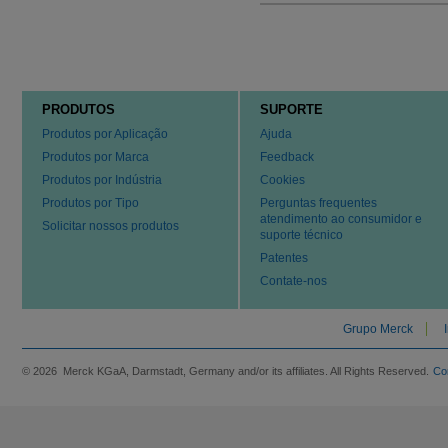
PRODUTOS
SUPORTE
Produtos por Aplicação
Ajuda
Produtos por Marca
Feedback
Produtos por Indústria
Cookies
Produtos por Tipo
Perguntas frequentes
atendimento ao consumidor e
Solicitar nossos produtos
suporte técnico
Patentes
Contate-nos
Grupo Merck
© 2026 Merck KGaA, Darmstadt, Germany and/or its affiliates. All Rights Reserved.
Co