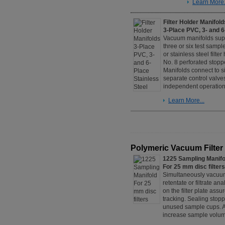
Learn More.
Filter Holder Manifold
3-Place PVC, 3- and 6
Vacuum manifolds suppo
three or six test sampl
or stainless steel filte
No. 8 perforated stoppe
Manifolds connect to 
separate control valves
independent operation
Learn More...
Polymeric Vacuum Filter
1225 Sampling Manifo
For 25 mm disc filters
Simultaneously vacuum 
retentate or filtrate a
on the filter plate ass
tracking. Sealing sto
unused sample cups. A
increase sample volum