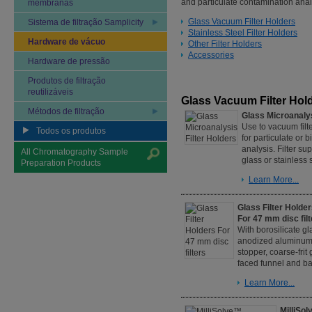
and particulate contamination analys
membranas
Glass Vacuum Filter Holders
Sistema de filtração Samplicity
Stainless Steel Filter Holders
Hardware de vácuo
Other Filter Holders
Accessories
Hardware de pressão
Produtos de filtração
reutilizáveis
Glass Vacuum Filter Hol
Métodos de filtração
Glass Microanalys
Use to vacuum filt
Todos os produtos
for particulate or 
analysis. Filter sup
All Chromatography Sample
glass or stainless s
Preparation Products
Learn More...
Glass Filter Holde
For 47 mm disc fil
With borosilicate g
anodized aluminum 
stopper, coarse-frit
faced funnel and b
Learn More...
MilliSol