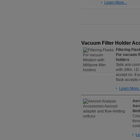
Learn More...
Vacuum Filter Holder Ac
Filtering Flas
For vacuum fil
holders
Side arm conn
with 3/8in. I.D
accept no. 8 
flask accepts 
Learn More..
Aer
Aero
limi
Crea
thro
cont
Le