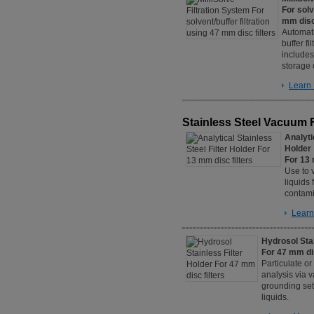
For solv
mm disc 
Automati
buffer fi
includes
storage o
Learn 
Stainless Steel Vacuum F
Analyti
Holder
For 13 
Use to 
liquids 
contami
Learn
Hydrosol Stai
For 47 mm dis
Particulate or
analysis via v
grounding set
liquids.