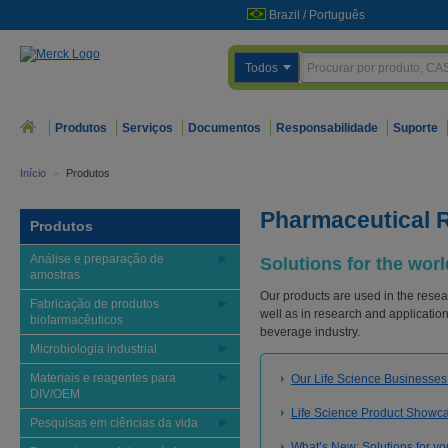
Brazil
/
Português
Todos
Produtos
Serviços
Documentos
Responsabilidade
Suporte
Início
>
Produtos
Pharmaceutical R
Produtos
Análise e preparação de
Solutions for the wor
amostras
Our products are used in the rese
Fabricação de produtos
well as in research and applicatio
biofarmacêuticos
beverage industry.
Microbiologia industrial
Materiais e reagentes para
Our Life Science Businesses
DIV/OEM
Life Science Product Showca
Pesquisas em ciências da vida
What’s New: Solutions for yo