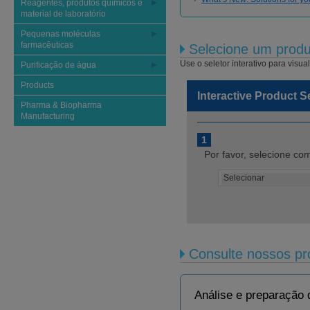
Reagentes, produtos químicos e
material de laboratório
Pequenas moléculas
farmacêuticas
Selecione um produ
Use o seletor interativo para visua
Purificação de água
Products
Interactive Product S
Pharma & Biopharma
Manufacturing
1
Por favor, selecione co
Consulte nossos p
Análise e preparação