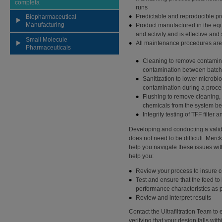
completa
runs
Predictable and reproducible pr
Biopharmaceutical
Manufacturing
Product manufactured in the equ
and activity and is effective and
Small Molecule
All maintenance procedures are 
Pharmaceuticals
Cleaning to remove contamina
contamination between batc
Sanitization to lower microbio
contamination during a proce
Flushing to remove cleaning, 
chemicals from the system be
Integrity testing of TFF filter 
Developing and conducting a valida
does not need to be difficult. Mer
help you navigate these issues wi
help you:
Review your process to insure c
Test and ensure that the feed to
performance characteristics as 
Review and interpret results
Contact the Ultrafiltration Team to
verifying that your design falls wit