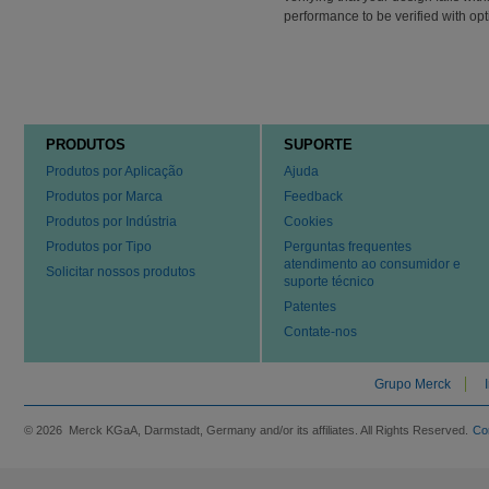
performance to be verified with opt
PRODUTOS
SUPORTE
Produtos por Aplicação
Ajuda
Produtos por Marca
Feedback
Produtos por Indústria
Cookies
Produtos por Tipo
Perguntas frequentes
atendimento ao consumidor e
Solicitar nossos produtos
suporte técnico
Patentes
Contate-nos
Grupo Merck
© 2026 Merck KGaA, Darmstadt, Germany and/or its affiliates. All Rights Reserved.
Co