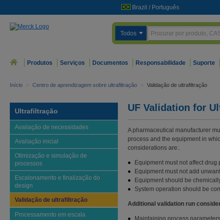
Brazil
/
Português
Todos
Produtos
Serviços
Documentos
Responsabilidade
Suporte
Início
>
Centro de aprendizagem sobre ultrafiltração
>
Validação de ultrafiltração
UF Validation for Ult
Ultrafiltração
Avaliação de necessidades
A pharmaceutical manufacturer mu
process and the equipment in which
Avaliação inicial
considerations are:.
Otimização e simulação de
Equipment must not affect drug 
processos
Equipment must not add unwant
Escalonamento e finalização do
Equipment should be chemically
design
System operation should be con
Validação de ultrafiltração
Additional validation run conside
Processamento em escala
Maintaining process parameters 