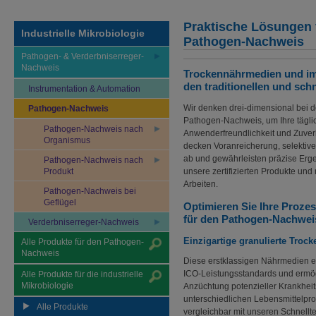
Praktische Lösungen 
Industrielle Mikrobiologie
Pathogen-Nachweis
Pathogen- & Verderbniserreger-
Nachweis
Trockennährmedien und imm
den traditionellen und sc
Instrumentation & Automation
Wir denken drei-dimensional bei d
Pathogen-Nachweis
Pathogen-Nachweis, um Ihre täglich
Pathogen-Nachweis nach
Anwenderfreundlichkeit und Zuverl
Organismus
decken Voranreicherung, selektiv
ab und gewährleisten präzise Ergeb
Pathogen-Nachweis nach
Produkt
unsere zertifizierten Produkte und
Arbeiten.
Pathogen-Nachweis bei
Geflügel
Optimieren Sie Ihre Prozes
für den Pathogen-Nachwei
Verderbniserreger-Nachweis
Einzigartige granulierte Tro
Alle Produkte für den Pathogen-
Nachweis
Diese erstklassigen Nährmedien er
ICO-Leistungsstandards und ermögl
Alle Produkte für die industrielle
Mikrobiologie
Anzüchtung potenzieller Krankheit
unterschiedlichen Lebensmittelpro
Alle Produkte
vergleichbar mit unseren Schnelltes