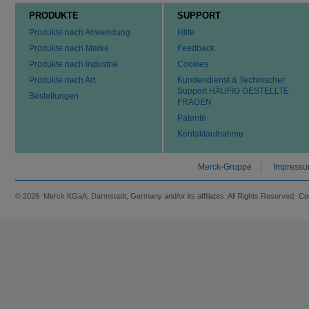
PRODUKTE
SUPPORT
Produkte nach Anwendung
Hilfe
Produkte nach Marke
Feedback
Produkte nach Industrie
Cookies
Produkte nach Art
Kundendienst & Technischer
Support HÄUFIG GESTELLTE
Bestellungen
FRAGEN
Patente
Kontaktaufnahme
Merck-Gruppe
Impress
© 2026 Merck KGaA, Darmstadt, Germany and/or its affiliates. All Rights Reserved.
Co