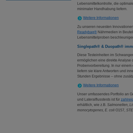
Lebensmittelkontrolle, die optimal
minimaler Handhabung liefern.
Weitere Informationen
Zu unseren neuesten Innovation
Readybag®
Nährmedien in Beutel
Lebensmittelproben beschleunige
Singlepath® & Duopath® immu
Diese Testeinheiten im Schwanger
ermöglichen eine direkte Analyse
Probenvorbereitung. In nur einem 
liefern sie klare Antworten und inn
Stunden Ergebnisse – ohne zusätz
Weitere Informationen
Unser umfassendes Portfolio an 
und Lateralflusstests ist für
zahlre
erhältlich, wie z.B.
Salmonellen, Lis
monocytogenes, E. coli
O157
, ST