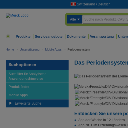
Switzerland
/
Deutsch
Alle
Produkte
Serviceangebote
Dokumente
Verantwortung
Unter
Home
>
Unterstützung
>
Mobile Apps
>
Periodensystem
Das Periodensyste
Suchoptionen
Suchfilter für Analytische
Anwendungshinweise
Produktfinder
Mobile Apps
Erweiterte Suche
Entdecken Sie unsere p
App der Woche in 12 Ländern
App Nr. 1 im Erziehungswesen in