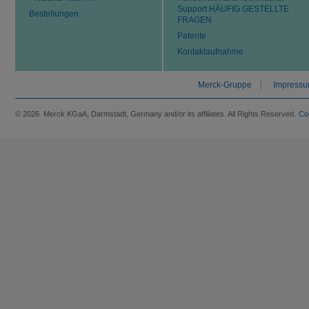
Support HÄUFIG GESTELLTE
Bestellungen
FRAGEN
Patente
Kontaktaufnahme
Merck-Gruppe
Impress
© 2026 Merck KGaA, Darmstadt, Germany and/or its affiliates. All Rights Reserved.
Co