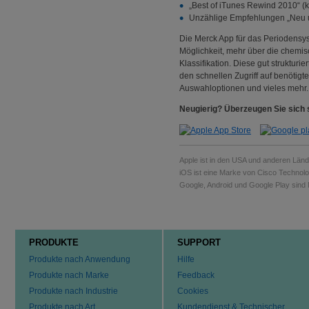
„Best of iTunes Rewind 2010“ (
Unzählige Empfehlungen „Neu und
Die Merck App für das Periodensy
Möglichkeit, mehr über die chemis
Klassifikation. Diese gut strukturi
den schnellen Zugriff auf benötigt
Auswahloptionen und vieles mehr.
Neugierig? Überzeugen Sie sich s
Apple ist in den USA und anderen Länd
iOS ist eine Marke von Cisco Technolo
Google, Android und Google Play sind
PRODUKTE
SUPPORT
Produkte nach Anwendung
Hilfe
Produkte nach Marke
Feedback
Produkte nach Industrie
Cookies
Produkte nach Art
Kundendienst & Technischer