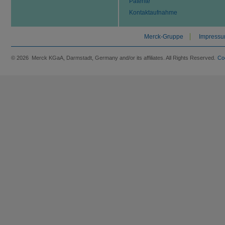
Patente
Kontaktaufnahme
Merck-Gruppe
Impress
© 2026 Merck KGaA, Darmstadt, Germany and/or its affiliates. All Rights Reserved.
Co