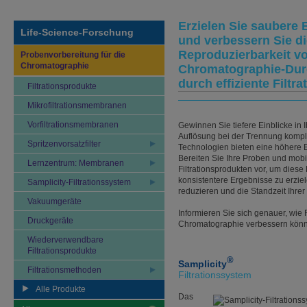
Erzielen Sie saubere 
Life-Science-Forschung
und verbessern Sie d
Reproduzierbarkeit v
Probenvorbereitung für die
Chromatographie
Chromatographie-Dur
durch effiziente Filtra
Filtrationsprodukte
Mikrofiltrationsmembranen
Vorfiltrationsmembranen
Gewinnen Sie tiefere Einblicke in 
Auflösung bei der Trennung komp
Spritzenvorsatzfilter
Technologien bieten eine höhere 
Bereiten Sie Ihre Proben und mobi
Lernzentrum: Membranen
Filtrationsprodukten vor, um diese
konsistentere Ergebnisse zu erzie
Samplicity-Filtrationssystem
reduzieren und die Standzeit Ihrer
Vakuumgeräte
Informieren Sie sich genauer, wie 
Druckgeräte
Chromatographie verbessern kön
Wiederverwendbare
Filtrationsprodukte
®
Samplicity
Filtrationsmethoden
Filtrationssystem
Alle Produkte
Das