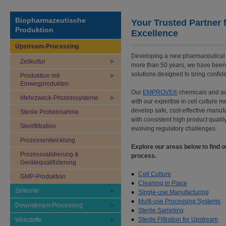
Biopharmazeutische
Your Trusted Partner 
Produktion
Excellence
Upstream-Processing
Developing a new pharmaceutical 
Zellkultur
more than 50 years, we have been y
solutions designed to bring confid
Produktion mit
Einwegprodukten
Our
EMPROVE®
chemicals and a
Mehrzweck-Prozesssysteme
with our expertise in cell culture
develop safe, cost-effective manuf
Sterile Probennahme
with consistent high product qualit
Sterilfiltration
evolving regulatory challenges.
Prozessentwicklung
Explore our areas below to find 
Prozessvalidierung &
process.
Gerätequalifizierung
Cell Culture
GMP-Produktion
Cleaning in Place
Zellernte
Single-use Manufacturing
Multi-use Processing Systems
Downstream-Processing
Sterile Sampling
Sterile Filtration for Upstream
Wirkstoffe