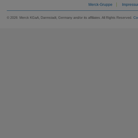
Merck-Gruppe
Impress
© 2026 Merck KGaA, Darmstadt, Germany and/or its affiliates. All Rights Reserved.
Co