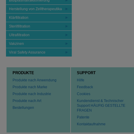
Blutplasmafraktionierung
Herstellung von Zelltherapeutika
Klärfiltration
Sterilfiltration
Ultrafiltration
Vakzinen
Viral Safety Assurance
PRODUKTE
SUPPORT
Produkte nach Anwendung
Hilfe
Produkte nach Marke
Feedback
Produkte nach Industrie
Cookies
Produkte nach Art
Kundendienst & Technischer
Support HÄUFIG GESTELLTE
Bestellungen
FRAGEN
Patente
Kontaktaufnahme