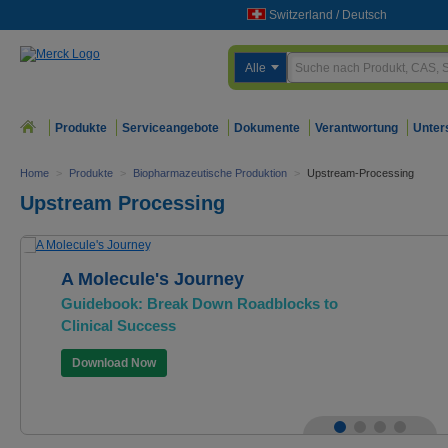
Switzerland
/
Deutsch
Alle
Produkte
Serviceangebote
Dokumente
Verantwortung
Unter
Home
>
Produkte
>
Biopharmazeutische Produktion
>
Upstream-Processing
Upstream Processing
A Molecule's Journey
Guidebook: Break Down Roadblocks to
Clinical Success
Download Now