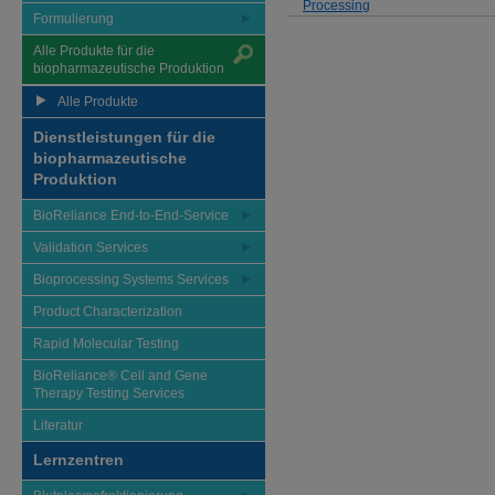
Processing
Formulierung
Alle Produkte für die
biopharmazeutische Produktion
Alle Produkte
Dienstleistungen für die
biopharmazeutische
Produktion
BioReliance End-to-End-Service
Validation Services
Bioprocessing Systems Services
Product Characterization
Rapid Molecular Testing
BioReliance® Cell and Gene
Therapy Testing Services
Literatur
Lernzentren