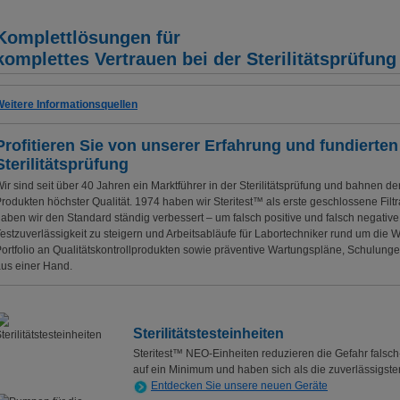
Komplettlösungen für
komplettes Vertrauen bei der Sterilitätsprüfung
eitere Informationsquellen
Profitieren Sie von unserer Erfahrung und fundierte
Sterilitätsprüfung
ir sind seit über 40 Jahren ein Marktführer in der Sterilitätsprüfung und bahnen de
rodukten höchster Qualität. 1974 haben wir Steritest™ als erste geschlossene Filtr
aben wir den Standard ständig verbessert – um falsch positive und falsch negative
estzuverlässigkeit zu steigern und Arbeitsabläufe für Labortechniker rund um die We
ortfolio an Qualitätskontrollprodukten sowie präventive Wartungspläne, Schulunge
us einer Hand.
Sterilitätstesteinheiten
Steritest™ NEO-Einheiten reduzieren die Gefahr falsch
auf ein Minimum und haben sich als die zuverlässigsten
Entdecken Sie unsere neuen Geräte