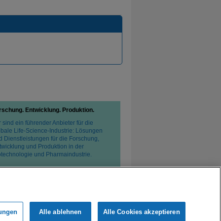
rschung. Entwicklung. Produktion.
 sind ein führender Anbieter für die
obale Life-Science-Industrie: Lösungen
d Dienstleistungen für die Forschung,
twicklung und Produktion in der
otechnologie und Pharmaindustrie.
lungen
Alle ablehnen
Alle Cookies akzeptieren
tzerklärung
Verkaufsbedingungen