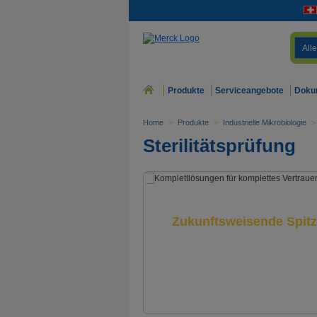
Alle
Produkte
Serviceangebote
Doku
Home
>
Produkte
>
Industrielle Mikrobiologie
>
Sterilitätsprüfung
Zukunftsweisende Spitz
Steritest™ - entdecken Sie 
für die Sterilitätsprüfung