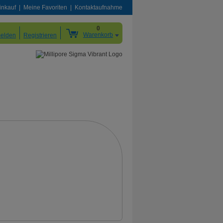
inkauf
Meine Favoriten
Kontaktaufnahme
0
Warenkorb
elden
Registrieren