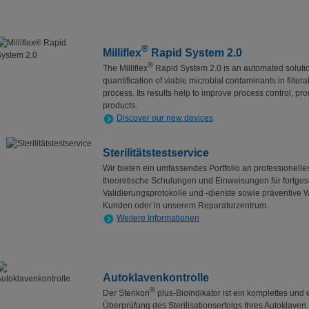
®
Milliflex
Rapid System 2.0
®
The Milliflex
Rapid System 2.0 is an automated solution
quantification of viable microbial contaminants in filt
process. Its results help to improve process control, pro
products.
Discover our new devices
Sterilitätstestservice
Wir bieten ein umfassendes Portfolio an professionelle
theoretische Schulungen und Einweisungen für fortge
Validierungsprotokolle und -dienste sowie präventive 
Kunden oder in unserem Reparaturzentrum.
Weitere Informationen
Autoklavenkontrolle
®
Der Sterikon
plus-Bioindikator ist ein komplettes un
Überprüfung des Sterilisationserfolgs Ihres Autoklaven.