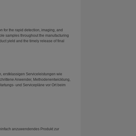
 for the rapid detection, imaging, and
erable samples throughout the manufacturing
duct yield and the timely release of final
n, erstklassigen Serviceleistungen wie
schrittene Anwender, Methodenentwicklung,
Wartungs- und Servicepläne vor Ort beim
d einfach anzuwendendes Produkt zur