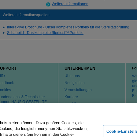
Weitere Informationen
Weitere Informationsquellen
Interaktive Broschüre - Unser komplettes Portfolio für die Sterilitätsprüfung
Schaubild - Das komplette Steritest™ Portfolio
UPPORT
UNTERNEHMEN
Fo
ilfe
Über uns
Wir
gl
eedback
Neuigkeiten
un
ookies
Veranstaltungen
En
Bi
undendienst & Technischer
Karriere
upport HÄUFIG GESTELLTE
Land ändern
RAGEN
atente
ontaktaufnahme
bnis bieten können. Dazu gehören Cookies, die
Cookies, die lediglich anonymen Statistikzwecken,
Cookie-Einstel
 Inhalte dienen. Sie können in den Cookie-
Merck-Gruppe
Impressum
Nutzungsbedingungen
Datenschu