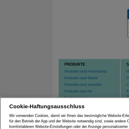
PRODUKTE
S
Produkte nach Anwendung
H
Produkte nach Marke
F
Produkte nach Industrie
C
Produkte nach Art
K
S
Bestellungen
F
Cookie-Haftungsausschluss
P
K
Wir verwenden Cookies, damit wir Ihnen das bestmögliche Website-Erle
für den Betrieb der App und der Website notwendig sind, sowie andere 
komfortableren Website-Einstellungen oder der Anzeige personalisierter