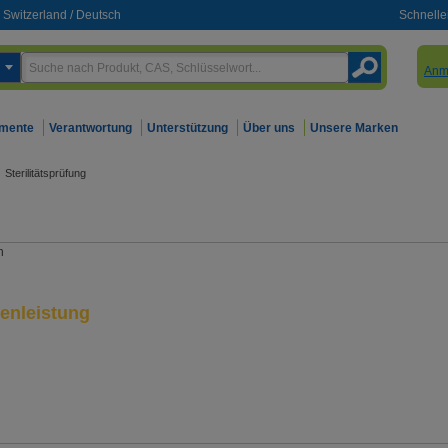
Switzerland
/
Deutsch
Schnelle
Anm
mente
Verantwortung
Unterstützung
Über uns
Unsere Marken
Sterilitätsprüfung
enleistung
unsere Komplettlösung