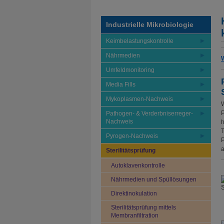
Industrielle Mikrobiologie
Keimbelastungskontrolle
Nährmedien
W
Umfeldmonitoring
Media Fills
Mykoplasmen-Nachweis
W
P
Pathogen- & Verderbniserreger-
Nachweis
h
T
Pyrogen-Nachweis
P
a
Sterilitätsprüfung
Autoklavenkontrolle
Nährmedien und Spüllösungen
Direktinokulation
Sterilitätsprüfung mittels
Membranfiltration