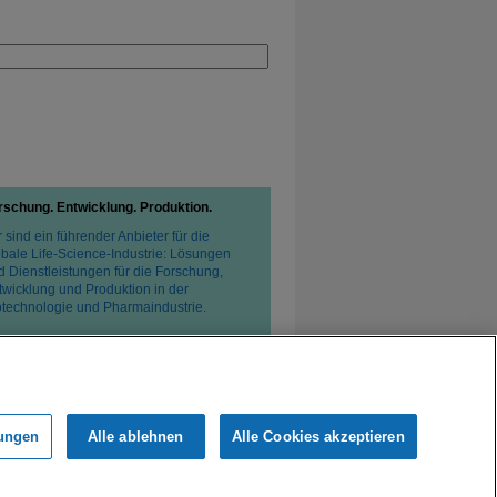
rschung. Entwicklung. Produktion.
 sind ein führender Anbieter für die
obale Life-Science-Industrie: Lösungen
d Dienstleistungen für die Forschung,
twicklung und Produktion in der
otechnologie und Pharmaindustrie.
lungen
Alle ablehnen
Alle Cookies akzeptieren
tzerklärung
Verkaufsbedingungen