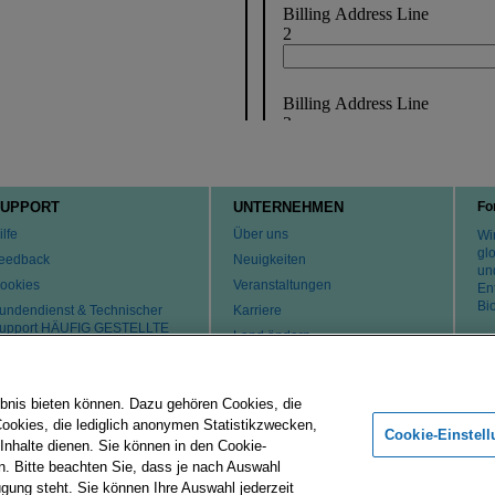
UPPORT
UNTERNEHMEN
Fo
ilfe
Über uns
Wir
gl
eedback
Neuigkeiten
un
ookies
Veranstaltungen
En
Bi
undendienst & Technischer
Karriere
upport HÄUFIG GESTELLTE
Land ändern
RAGEN
atente
ontaktaufnahme
bnis bieten können. Dazu gehören Cookies, die
Cookies, die lediglich anonymen Statistikzwecken,
Cookie-Einstel
 Inhalte dienen. Sie können in den Cookie-
Merck-Gruppe
Impressum
Nutzungsbedingungen
Datenschu
n. Bitte beachten Sie, dass je nach Auswahl
ügung steht. Sie können Ihre Auswahl jederzeit