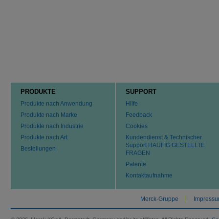
PRODUKTE
SUPPORT
Produkte nach Anwendung
Hilfe
Produkte nach Marke
Feedback
Produkte nach Industrie
Cookies
Produkte nach Art
Kundendienst & Technischer
Support HÄUFIG GESTELLTE
Bestellungen
FRAGEN
Patente
Kontaktaufnahme
Merck-Gruppe
Impress