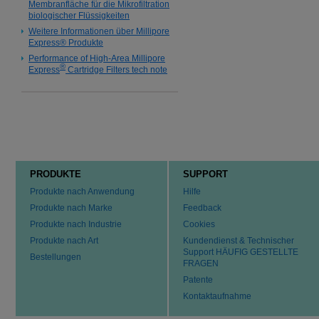
Membranfläche für die Mikrofiltration
biologischer Flüssigkeiten
Weitere Informationen über Millipore
Express® Produkte
Performance of High-Area Millipore
®
Express
Cartridge Filters tech note
PRODUKTE
SUPPORT
Produkte nach Anwendung
Hilfe
Produkte nach Marke
Feedback
Produkte nach Industrie
Cookies
Produkte nach Art
Kundendienst & Technischer
Support HÄUFIG GESTELLTE
Bestellungen
FRAGEN
Patente
Kontaktaufnahme