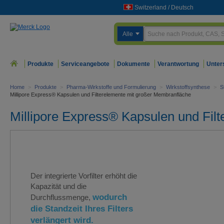
Switzerland
/
Deutsch
Alle
Produkte
Serviceangebote
Dokumente
Verantwortung
Unter
Home
>
Produkte
>
Pharma-Wirkstoffe und Formulierung
>
Wirkstoffsynthese
>
St
Millipore Express® Kapsulen und Filterelemente mit großer Membranfläche
Millipore Express® Kapsulen und Fil
Der integrierte Vorfilter erhöht die
Kapazität und die
wodurch
Durchflussmenge,
die Standzeit Ihres Filters
verlängert wird.