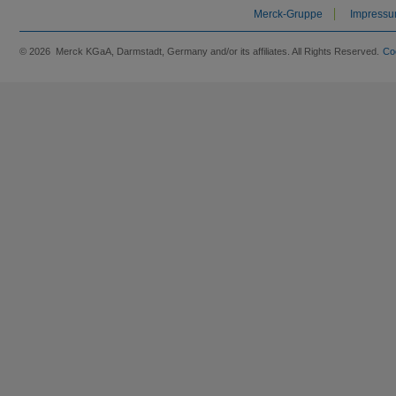
Merck-Gruppe
Impress
© 2026 Merck KGaA, Darmstadt, Germany and/or its affiliates. All Rights Reserved.
Co