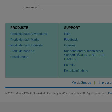
PRODUKTE
SUPPORT
Produkte nach Anwendung
Hilfe
Produkte nach Marke
Feedback
Produkte nach Industrie
Cookies
Produkte nach Art
Kundendienst & Technischer
Support HÄUFIG GESTELLTE
Bestellungen
FRAGEN
Patente
Kontaktaufnahme
Merck-Gruppe
Impress
© 2026 Merck KGaA, Darmstadt, Germany and/or its affiliates. All Rights Reserved.
Co