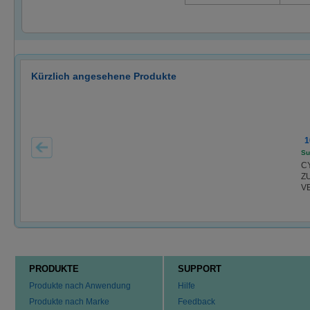
Kürzlich angesehene Produkte
1
Su
C
Z
V
PRODUKTE
SUPPORT
Produkte nach Anwendung
Hilfe
Produkte nach Marke
Feedback