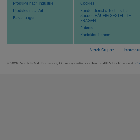
Produkte nach Industrie
Cookies
Produkte nach Art
Kundendienst & Technischer
Support HÄUFIG GESTELLTE
Bestellungen
FRAGEN
Patente
Kontaktaufnahme
Merck-Gruppe
Impress
© 2026 Merck KGaA, Darmstadt, Germany and/or its affiliates. All Rights Reserved.
Co