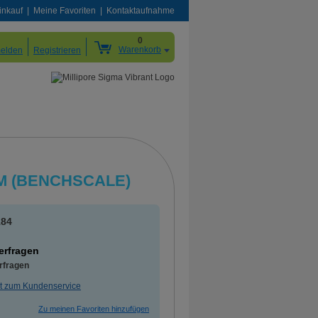
inkauf
Meine Favoriten
Kontaktaufnahme
0
Warenkorb
elden
Registrieren
M (BENCHSCALE)
184
 erfragen
erfragen
t zum Kundenservice