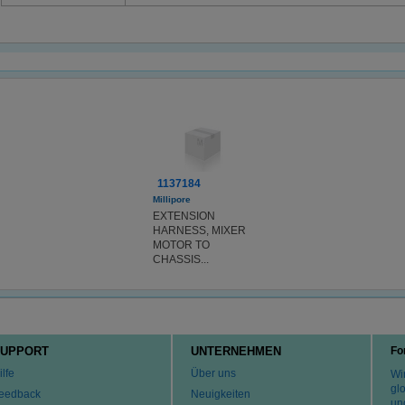
1137184
Millipore
EXTENSION
HARNESS, MIXER
MOTOR TO
CHASSIS...
UPPORT
UNTERNEHMEN
Fo
ilfe
Über uns
Wir
gl
eedback
Neuigkeiten
un