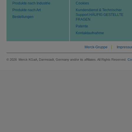
Produkte nach Industrie
Cookies
Produkte nach Art
Kundendienst & Technischer
Support HÄUFIG GESTELLTE
Bestellungen
FRAGEN
Patente
Kontaktaufnahme
Merck-Gruppe
Impress
© 2026 Merck KGaA, Darmstadt, Germany and/or its affiliates. All Rights Reserved.
Co