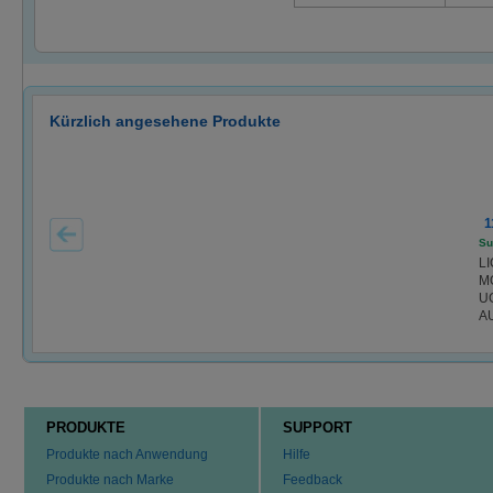
Kürzlich angesehene Produkte
1
Su
L
M
U
A
PRODUKTE
SUPPORT
Produkte nach Anwendung
Hilfe
Produkte nach Marke
Feedback