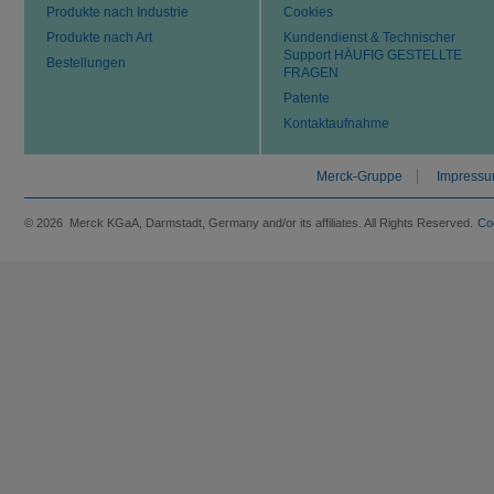
Produkte nach Industrie
Cookies
Produkte nach Art
Kundendienst & Technischer
Support HÄUFIG GESTELLTE
Bestellungen
FRAGEN
Patente
Kontaktaufnahme
Merck-Gruppe
Impress
© 2026 Merck KGaA, Darmstadt, Germany and/or its affiliates. All Rights Reserved.
Co