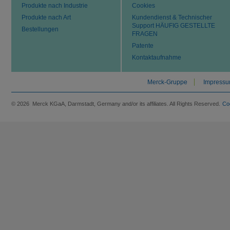
Produkte nach Industrie
Cookies
Produkte nach Art
Kundendienst & Technischer
Support HÄUFIG GESTELLTE
Bestellungen
FRAGEN
Patente
Kontaktaufnahme
Merck-Gruppe
Impress
© 2026 Merck KGaA, Darmstadt, Germany and/or its affiliates. All Rights Reserved.
Co