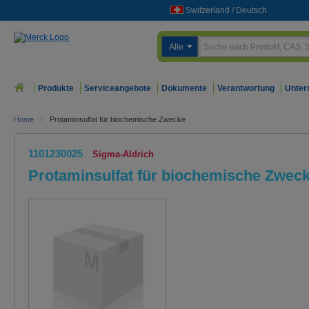
Switzerland
/
Deutsch
Alle
Produkte
Serviceangebote
Dokumente
Verantwortung
Unter
Home
>
Protaminsulfat für biochemische Zwecke
1101230025
Sigma-Aldrich
Protaminsulfat für biochemische Zwec