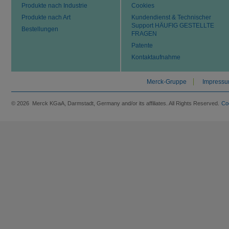
Produkte nach Industrie
Cookies
Produkte nach Art
Kundendienst & Technischer
Support HÄUFIG GESTELLTE
Bestellungen
FRAGEN
Patente
Kontaktaufnahme
Merck-Gruppe
Impress
© 2026 Merck KGaA, Darmstadt, Germany and/or its affiliates. All Rights Reserved.
Co