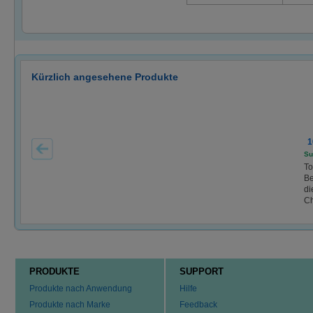
Kürzlich angesehene Produkte
1
Su
To
Be
di
Ch
PRODUKTE
SUPPORT
Produkte nach Anwendung
Hilfe
Produkte nach Marke
Feedback