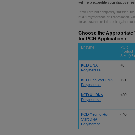
will help expedite your discoveries
*If you are not completely satisfied, f
KOD Polymerases or Transfection Rea
for assistance or full credit against fu
Choose the Appropriate
for PCR Applications:
Enzyme
PCR
Product
Size (kB)
KOD DNA
<6
Polymerase
KOD Hot Start DNA
<21
Polymerase
KOD XL DNA
<30
Polymerase
KOD Xtreme Hot
<40
Start DNA
Polymerase