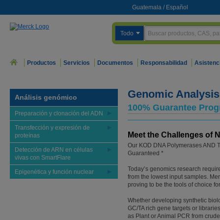
Guatemala
/
Español
Todo
Productos
Servicios
Documentos
Responsabilidad
Asistenc
Genomic Analysis
Análisis genómico
100% Guarantee Pro
Preparación y clonación del ADN
Transfección y expresión de
Meet the Challenges of 
proteínas
Our KOD DNA Polymerases AND Tr
Detección de ARN en células
Guaranteed *
vivas con SmartFlare
Today’s genomics research requires
Epigenética y función nuclear
from the lowest input samples. M
proving to be the tools of choice
Whether developing synthetic biolo
GC/TA rich gene targets or librarie
as Plant or Animal PCR from cru