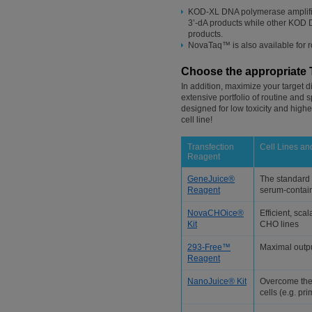
KOD-XL DNA polymerase amplifica
3’-dA products while other KOD
products.
NovaTaq™ is also available for 
Choose the appropriate 
In addition, maximize your target di
extensive portfolio of routine and 
designed for low toxicity and highe
cell line!
Transfection
Cell Lines an
Reagent
GeneJuice®
The standard f
Reagent
serum-contain
NovaCHOice®
Efficient, sca
Kit
CHO lines
293-Free™
Maximal outp
Reagent
NanoJuice® Kit
Overcome the 
cells (e.g. pri