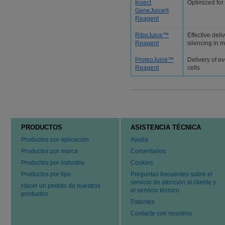
Insect
Optimized for 
GeneJuice®
Reagent
RiboJuice™
Effective deli
Reagent
silencing in m
ProteoJuice™
Delivery of e
Reagent
cells
PRODUCTOS
ASISTENCIA TÉCNICA
Productos por aplicación
Ayuda
Productos por marca
Comentarios
Productos por industria
Cookies
Productos por tipo
Preguntas frecuentes sobre el
servicio de atención al cliente y
Hacer un pedido de nuestros
el servicio técnico
productos
Patentes
Contacte con nosotros