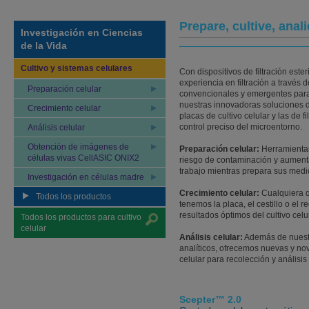
Prepare, cultive, anal
Investigación en Ciencias
de la Vida
Cultivo y sistemas celulares
Con dispositivos de filtración est
experiencia en filtración a través
Preparación celular
convencionales y emergentes para e
nuestras innovadoras soluciones d
Crecimiento celular
placas de cultivo celular y las de 
control preciso del microentorno.
Análisis celular
Obtención de imágenes de
Preparación celular:
Herramientas
células vivas CellASIC ONIX2
riesgo de contaminación y aumenta
trabajo mientras prepara sus medio
Investigación en células madre
Crecimiento celular:
Cualquiera q
Todos los productos
tenemos la placa, el cestillo o el 
resultados óptimos del cultivo celul
Todos los productos para cultivo
celular
Análisis celular:
Además de nuestr
analíticos, ofrecemos nuevas y no
celular para recolección y análisi
Scepter™ 2.0