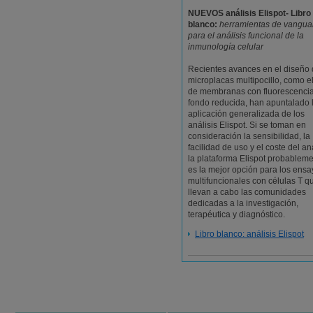
NUEVOS análisis Elispot- Libro
blanco:
herramientas de vangua
para el análisis funcional de la
inmunología celular
Recientes avances en el diseño
microplacas multipocillo, como e
de membranas con fluorescenci
fondo reducida, han apuntalado 
aplicación generalizada de los
análisis Elispot. Si se toman en
consideración la sensibilidad, la
facilidad de uso y el coste del aná
la plataforma Elispot probablem
es la mejor opción para los ens
multifuncionales con células T q
llevan a cabo las comunidades
dedicadas a la investigación,
terapéutica y diagnóstico.
Libro blanco: análisis Elispot