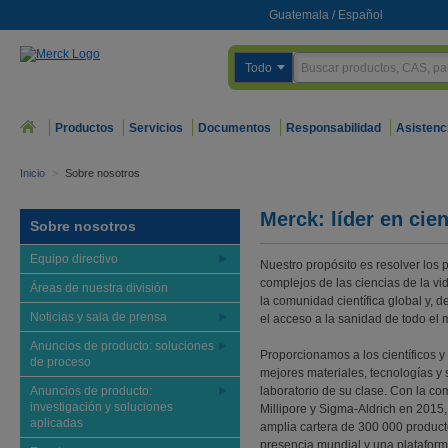
Guatemala
/
Español
Todo
Productos
Servicios
Documentos
Responsabilidad
Asistenc
Inicio
>
Sobre nosotros
Merck: líder en cien
Sobre nosotros
Equipo directivo
Nuestro propósito es resolver los
complejos de las ciencias de la v
Áreas de nuestra división
la comunidad científica global y, 
Noticias y sala de prensa
el acceso a la sanidad de todo el
Anuncios de producto: soluciones
Proporcionamos a los científicos y 
de proceso
mejores materiales, tecnologías y 
Anuncios de producto:
laboratorio de su clase. Con la c
investigación y soluciones
Millipore y Sigma-Aldrich en 2015
aplicadas
amplia cartera de 300 000 produc
presencia mundial y una platafor