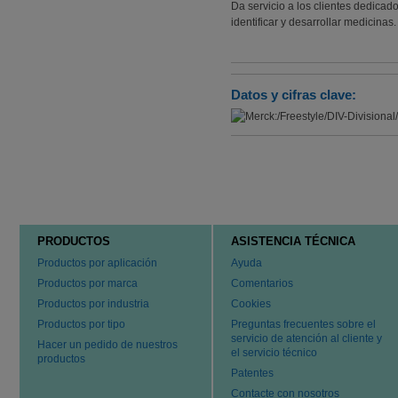
Da servicio a los clientes dedicad
identificar y desarrollar medicinas.
Datos y cifras clave:
PRODUCTOS
ASISTENCIA TÉCNICA
Productos por aplicación
Ayuda
Productos por marca
Comentarios
Productos por industria
Cookies
Productos por tipo
Preguntas frecuentes sobre el
servicio de atención al cliente y
Hacer un pedido de nuestros
el servicio técnico
productos
Patentes
Contacte con nosotros