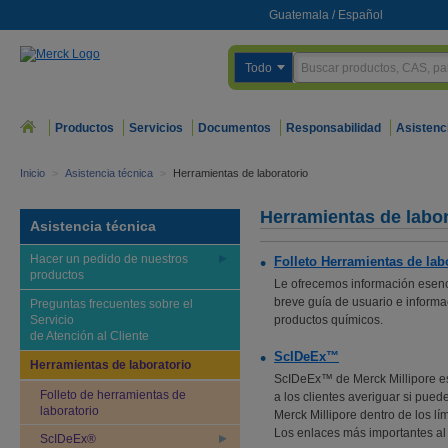
Guatemala
/
Español
Todo
Productos
Servicios
Documentos
Responsabilidad
Asistenc
Inicio
>
Asistencia técnica
>
Herramientas de laboratorio
Herramientas de labor
Asistencia técnica
Hacer un pedido de nuestros
Folleto Herramientas de lab
productos
Le ofrecemos información esenci
breve guía de usuario e informac
Preguntas frecuentes sobre el
Servicio
productos químicos.
de Atención al Cliente
ScIDeEx™
Herramientas de laboratorio
ScIDeEx™ de Merck Millipore es
Folleto de herramientas de
a los clientes averiguar si pued
laboratorio
Merck Millipore dentro de los l
Los enlaces más importantes al
ScIDeEx®