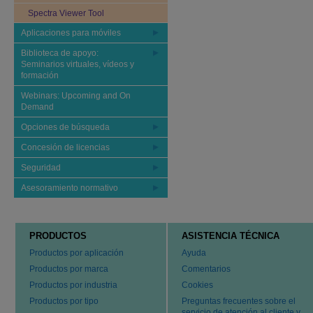
Spectra Viewer Tool
Aplicaciones para móviles
Biblioteca de apoyo:
Seminarios virtuales, vídeos y
formación
Webinars: Upcoming and On
Demand
Opciones de búsqueda
Concesión de licencias
Seguridad
Asesoramiento normativo
PRODUCTOS
ASISTENCIA TÉCNICA
Productos por aplicación
Ayuda
Productos por marca
Comentarios
Productos por industria
Cookies
Productos por tipo
Preguntas frecuentes sobre el
servicio de atención al cliente y