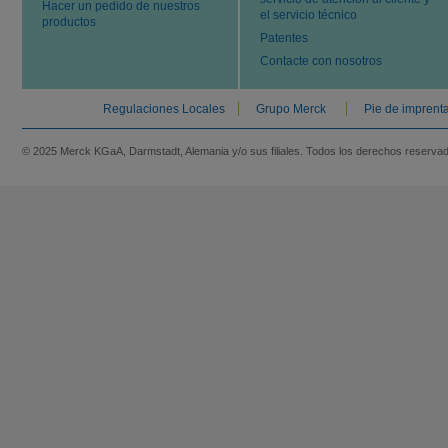
Hacer un pedido de nuestros
el servicio técnico
productos
Patentes
Contacte con nosotros
Regulaciones Locales
Grupo Merck
Pie de imprent
© 2025 Merck KGaA, Darmstadt, Alemania y/o sus filiales. Todos los derechos reserva