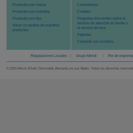
Productos por marca
Comentarios
Productos por industria
Cookies
Productos por tipo
Preguntas frecuentes sobre el
servicio de atención al cliente y
Hacer un pedido de nuestros
el servicio técnico
productos
Patentes
Contacte con nosotros
Regulaciones Locales
Grupo Merck
Pie de imprent
© 2025 Merck KGaA, Darmstadt, Alemania y/o sus filiales. Todos los derechos reserva