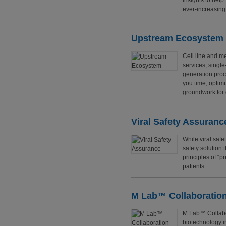
insights to hel
ever-increasing
Upstream Ecosystem
Cell line and me
services, singl
generation proc
you time, optimi
groundwork for
Viral Safety Assuranc
While viral safe
safety solution 
principles of “p
patients.
M Lab™ Collaboration
M Lab™ Collabor
biotechnology i