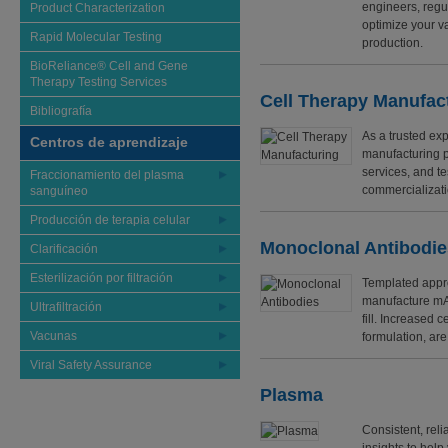
engineers, regu
Product Characterization
optimize your v
Rapid Molecular Testing
production.
BioReliance® Cell and Gene
Therapy Testing Services
Cell Therapy Manufac
Bibliografía
As a trusted exp
Centros de aprendizaje
manufacturing p
services, and te
Fraccionamiento del plasma
commercializati
sanguíneo
Producción de terapia celular
Monoclonal Antibodi
Clarificación
Esterilización por filtración
Templated appro
manufacture mAb 
Ultrafiltración
fill. Increased c
Vacunas
formulation, ar
Viral Safety Assurance
Plasma
Consistent, reli