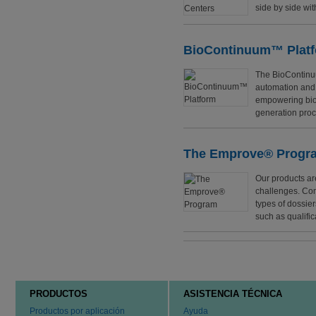
side by side wit
BioContinuum™ Plat
The BioContinuu
automation and a
empowering biop
generation proc
The Emprove® Progr
Our products ar
challenges. Com
types of dossie
such as qualifi
PRODUCTOS
ASISTENCIA TÉCNICA
Productos por aplicación
Ayuda