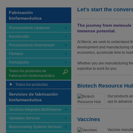
Let's start the conver
Fabricación
biofarmacéutica
The journey from molecule t
Procesamiento Upstream
immense potential.
Recolección
At Merck, we seek to understand th
Procesamiento Downstream
development and manufacturing cha
economics, accelerate time to mark
Fármaco
Formulación
Whether you are manufacturing the 
expertise to work for you.
Todos los productos de
Fabricación biofarmacéutica
Todos los productos
Biotech Resource Hu
Servicios de fabricación
Our products an
biofarmacéutica
ups to advance t
Servicios integrales BioReliance
Validation Services
Vaccines
Bioprocessing Systems Services
Vaccine manufa