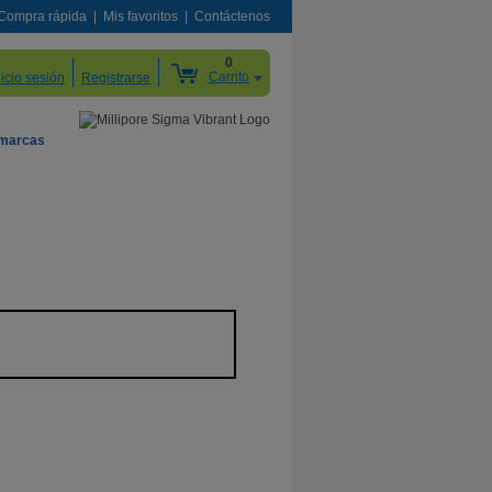
Compra rápida
Mis favoritos
Contáctenos
0
Carrito
nicio sesión
Registrarse
 marcas