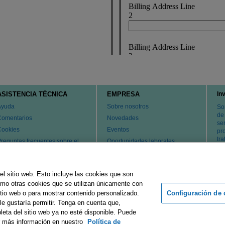
ASISTENCIA TÉCNICA
EMPRESA
In
Ayuda
Sobre nosotros
So
de
Comentarios
Novedades
ser
Cookies
Eventos
pr
tr
reguntas frecuentes sobre el
Oportunidades laborales
ervicio de atención al cliente y
Cambiar país
l servicio técnico
atentes
el sitio web. Esto incluye las cookies que son
ontacte con nosotros
como otras cookies que se utilizan únicamente con
Configuración de 
tio web o para mostrar contenido personalizado.
le gustaría permitir. Tenga en cuenta que,
rupo Merck
Pie de imprenta
Condiciones de uso
Declaración d
leta del sitio web ya no esté disponible. Puede
r más información en nuestro
Política de