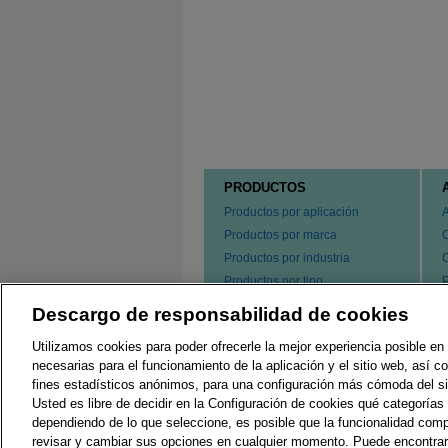
PRODUCTOS
Productos por aplicación
Productos por marca
Productos por industria
Productos por tipo
P
s
Hacer un pedido de nuestros
Descargo de responsabilidad de cookies
e
productos
P
Utilizamos cookies para poder ofrecerle la mejor experiencia posible en 
C
necesarias para el funcionamiento de la aplicación y el sitio web, así 
fines estadísticos anónimos, para una configuración más cómoda del si
Usted es libre de decidir en la Configuración de cookies qué categorías 
Regulaciones Locales
G
dependiendo de lo que seleccione, es posible que la funcionalidad comp
revisar y cambiar sus opciones en cualquier momento. Puede encontra