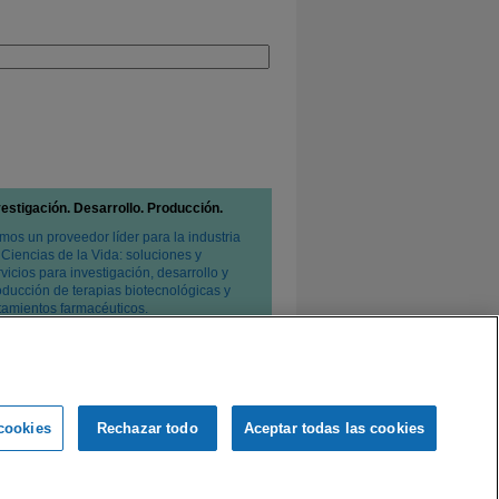
vestigación. Desarrollo. Producción.
mos un proveedor líder para la industria
 Ciencias de la Vida: soluciones y
vicios para investigación, desarrollo y
oducción de terapias biotecnológicas y
atamientos farmacéuticos.
cookies
Rechazar todo
Aceptar todas las cookies
e privacidad
Condiciones de venta