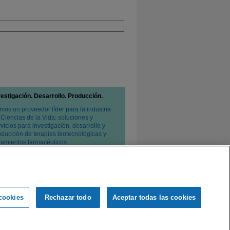
vestigación. Desarrollo. Producción.
mos un proveedor líder para la industria
 Ciencias de la Vida: soluciones y
vicios para investigación, desarrollo y
oducción de terapias biotecnológicas y
atamientos farmacéuticos.
cookies
Rechazar todo
Aceptar todas las cookies
e privacidad
Condiciones de venta