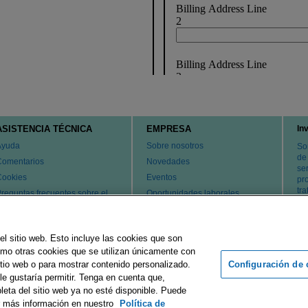
ASISTENCIA TÉCNICA
EMPRESA
In
Ayuda
Sobre nosotros
So
de
Comentarios
Novedades
ser
Cookies
Eventos
pr
tr
reguntas frecuentes sobre el
Oportunidades laborales
ervicio de atención al cliente y
Cambiar país
l servicio técnico
atentes
el sitio web. Esto incluye las cookies que son
ontacte con nosotros
como otras cookies que se utilizan únicamente con
Configuración de 
tio web o para mostrar contenido personalizado.
le gustaría permitir. Tenga en cuenta que,
rupo Merck
Pie de imprenta
Condiciones de uso
Declaración d
leta del sitio web ya no esté disponible. Puede
r más información en nuestro
Política de