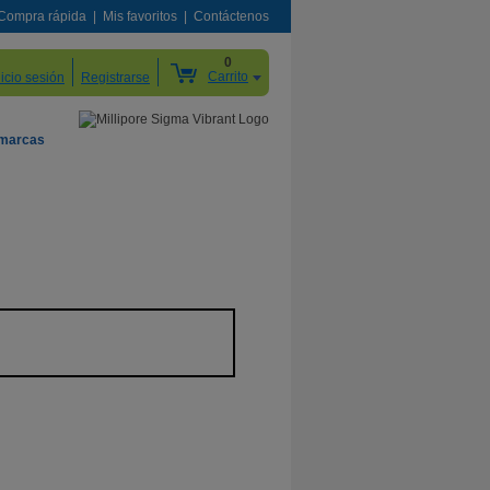
Compra rápida
Mis favoritos
Contáctenos
0
Carrito
nicio sesión
Registrarse
 marcas