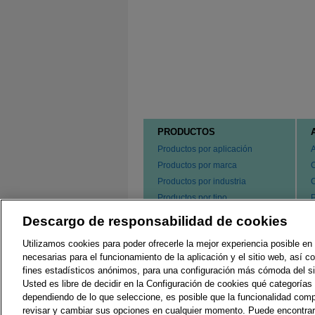
PRODUCTOS
Productos por aplicación
Productos por marca
Productos por industria
Productos por tipo
P
s
Hacer un pedido de nuestros
Descargo de responsabilidad de cookies
e
productos
P
Utilizamos cookies para poder ofrecerle la mejor experiencia posible en 
C
necesarias para el funcionamiento de la aplicación y el sitio web, así 
fines estadísticos anónimos, para una configuración más cómoda del si
Usted es libre de decidir en la Configuración de cookies qué categorías 
Regulaciones Locales
G
dependiendo de lo que seleccione, es posible que la funcionalidad comp
revisar y cambiar sus opciones en cualquier momento. Puede encontra