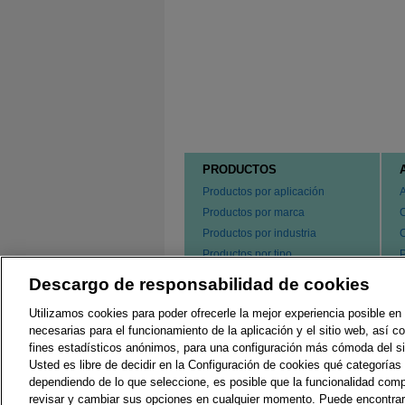
PRODUCTOS
Productos por aplicación
Productos por marca
Productos por industria
Productos por tipo
P
s
Hacer un pedido de nuestros
Descargo de responsabilidad de cookies
e
productos
P
Utilizamos cookies para poder ofrecerle la mejor experiencia posible en 
C
necesarias para el funcionamiento de la aplicación y el sitio web, así 
fines estadísticos anónimos, para una configuración más cómoda del si
Usted es libre de decidir en la Configuración de cookies qué categorías 
Regulaciones Locales
G
dependiendo de lo que seleccione, es posible que la funcionalidad comp
revisar y cambiar sus opciones en cualquier momento. Puede encontra