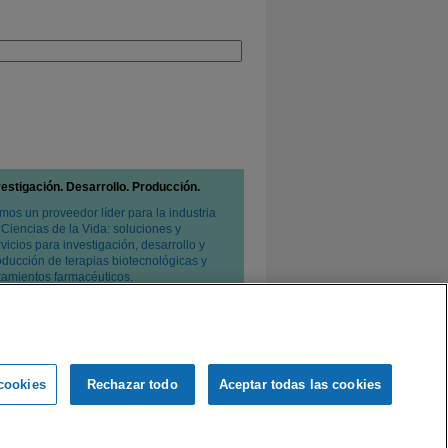
vestigación. Desarrollo. Producción.
mos un proveedor líder para la industria
 Ciencias de la Vida: soluciones y
vicios para investigación, desarrollo y
oducción de terapias biotecnológicas y
atamientos farmacéuticos.
cookies
Rechazar todo
Aceptar todas las cookies
e privacidad
Condiciones de venta