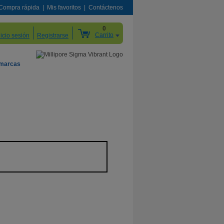
Compra rápida
Mis favoritos
Contáctenos
0
Carrito
nicio sesión
Registrarse
 marcas