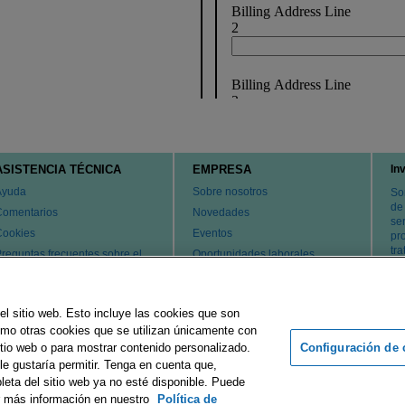
ASISTENCIA TÉCNICA
EMPRESA
In
Ayuda
Sobre nosotros
So
de
Comentarios
Novedades
ser
Cookies
Eventos
pr
tr
reguntas frecuentes sobre el
Oportunidades laborales
ervicio de atención al cliente y
Cambiar país
l servicio técnico
atentes
el sitio web. Esto incluye las cookies que son
ontacte con nosotros
como otras cookies que se utilizan únicamente con
Configuración de 
tio web o para mostrar contenido personalizado.
le gustaría permitir. Tenga en cuenta que,
rupo Merck
Pie de imprenta
Condiciones de uso
Declaración d
leta del sitio web ya no esté disponible. Puede
r más información en nuestro
Política de