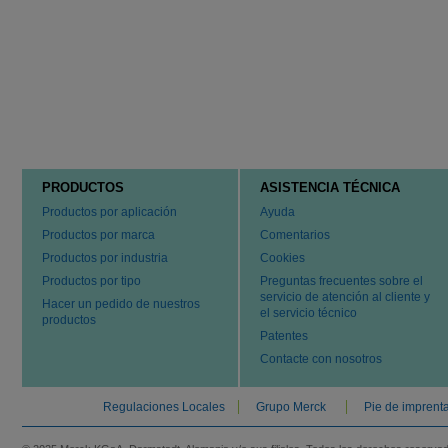
PRODUCTOS
ASISTENCIA TÉCNICA
Productos por aplicación
Ayuda
Productos por marca
Comentarios
Productos por industria
Cookies
Productos por tipo
Preguntas frecuentes sobre el
servicio de atención al cliente y
Hacer un pedido de nuestros
el servicio técnico
productos
Patentes
Contacte con nosotros
Regulaciones Locales
Grupo Merck
Pie de imprent