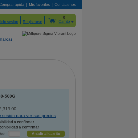
Compra rápida
Mis favoritos
Contáctenos
0
Carrito
nicio sesión
Registrarse
 marcas
00-500G
,313.00
ie sesión para ver sus precios
ibilidad a confirmar
Anãdir al carrito
dad: