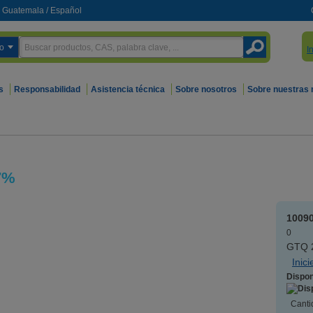
Guatemala
/
Español
o
I
s
Responsabilidad
Asistencia técnica
Sobre nosotros
Sobre nuestras
7%
1009
0
GTQ 2
Inic
Dispon
Canti