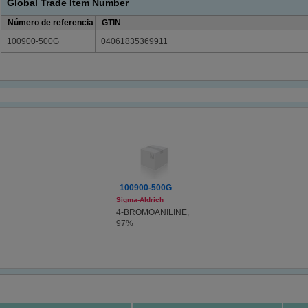
Global Trade Item Number
Número de referencia
GTIN
100900-500G
04061835369911
100900-500G
Sigma-Aldrich
4-BROMOANILINE,
97%